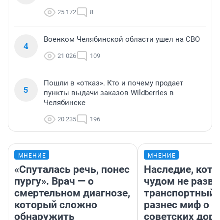
25 172
8
Военком Челябинской области ушел на СВО
4
21 026
109
Пошли в «отказ». Кто и почему продает
5
пункты выдачи заказов Wildberries в
Челябинске
20 235
196
МНЕНИЕ
МНЕНИЕ
«Спуталась речь, понес
Наследие, кото
пургу». Врач — о
чудом не разва
смертельном диагнозе,
транспортный 
который сложно
разнес миф о 
обнаружить
советских доро