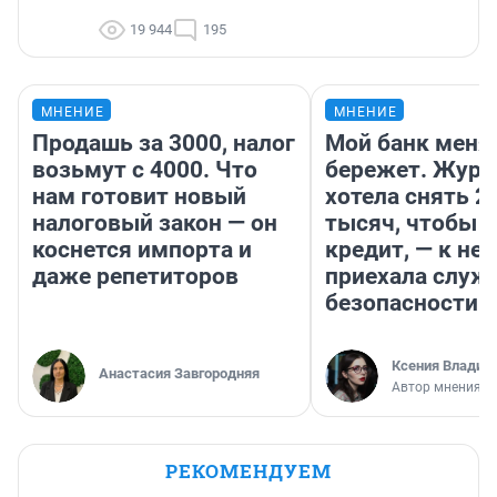
19 944
195
МНЕНИЕ
МНЕНИЕ
Продашь за 3000, налог
Мой банк меня
возьмут с 4000. Что
бережет. Журн
нам готовит новый
хотела снять 2
налоговый закон — он
тысяч, чтобы п
коснется импорта и
кредит, — к не
даже репетиторов
приехала служ
безопасности
Ксения Владим
Анастасия Завгородняя
Автор мнения
РЕКОМЕНДУЕМ