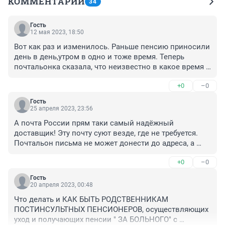
КОММЕНТАРИИ
34
Гость
12 мая 2023, 18:50
Вот как раз и изменилось. Раньше пенсию приносили 
день в день,утром в одно и тоже время. Теперь 
почтальонка сказала, что неизвестно в какое время 
будет доставка пенсии. Когда инкассация привезёт, 
+0
–0
тогда и я пойду к вам.... Мне ещё письма, да 
извещения разносить, не знаю когда приду... Вот 
Гость
так!!!!
25 апреля 2023, 23:56
А почта России прям таки самый надёжный 
доставщик! Эту почту суют везде, где не требуется. 
Почтальон письма не может донести до адреса, а 
деньги донесёт?
+0
–0
Гость
20 апреля 2023, 00:48
Что делать и КАК БЫТЬ РОДСТВЕННИКАМ 
ПОСТИНСУЛЬТНЫХ ПЕНСИОНЕРОВ, осуществляющих 
уход и получающих пенсии " ЗА БОЛЬНОГО" с 