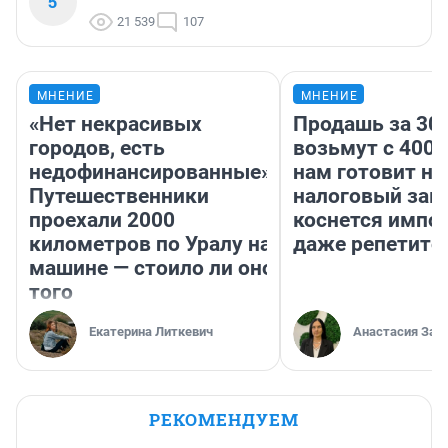
5
21 539
107
МНЕНИЕ
МНЕНИЕ
«Нет некрасивых
Продашь за 300
городов, есть
возьмут с 4000
недофинансированные».
нам готовит н
Путешественники
налоговый зако
проехали 2000
коснется импор
километров по Уралу на
даже репетито
машине — стоило ли оно
того
Екатерина Литкевич
Анастасия Зав
РЕКОМЕНДУЕМ