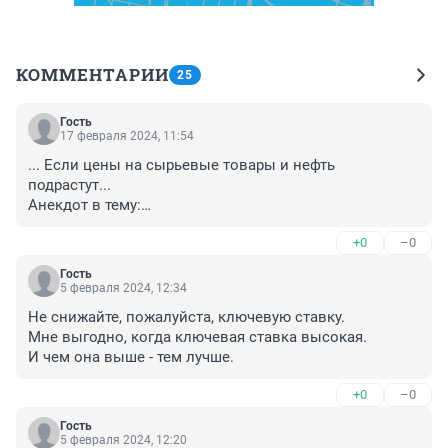
КОММЕНТАРИИ
25
Гость
17 февраля 2024, 11:54
... Если цены на сырьевые товары и нефть 
подрастут...

Анекдот в тему:

У папуаса спрашивают:

+0
–0
— Как вы кокосы с пальм собираете?

— А мы их и не собираем. Когда дует ветер, они сами 
Гость
падают.

5 февраля 2024, 12:34
— А когда ветра нет?

Не снижайте, пожалуйста, ключевую ставку.

— Ну... тогда неурожай.
Мне выгодно, когда ключевая ставка высокая.

И чем она выше - тем лучше.
+0
–0
Гость
5 февраля 2024, 12:20