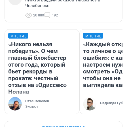
пункты выдачи заказов Wildberries в
Челябинске
20 880
192
МНЕНИЕ
МНЕНИЕ
«Никого нельзя
«Каждый откро
победить». О чем
то личное о це
главный блокбастер
ошибки»: с как
этого года, который
настроем нужн
бьет рекорды в
смотреть «Оди
прокате: честный
чтобы она не
отзыв на «Одиссею»
выглядела как
Нолана
Стас Соколов
Надежда Губар
Эксперт