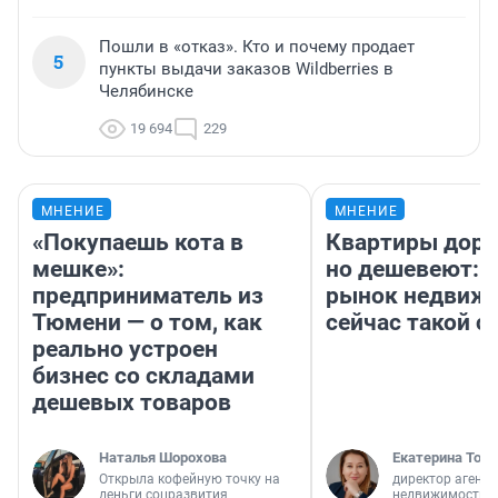
Пошли в «отказ». Кто и почему продает
5
пункты выдачи заказов Wildberries в
Челябинске
19 694
229
МНЕНИЕ
МНЕНИЕ
«Покупаешь кота в
Квартиры дор
мешке»:
но дешевеют: 
предприниматель из
рынок недвиж
Тюмени — о том, как
сейчас такой 
реально устроен
бизнес со складами
дешевых товаров
Наталья Шорохова
Екатерина Торо
Открыла кофейную точку на
директор агентс
деньги соцразвития
недвижимости