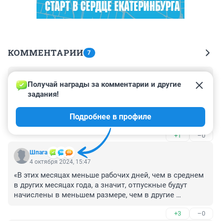
КОММЕНТАРИИ
7
Гость
4 октября 2024, 15:54
Получай награды за комментарии и другие 
задания!
Выгодно идти в те месяцы, в которые не 
согласовывает руководство, июль август. Т.к они 
Подробнее в профиле
сами идут в это время
+1
–0
Шпага
4 октября 2024, 15:47
«В этих месяцах меньше рабочих дней, чем в среднем 
в других месяцах года, а значит, отпускные будут 
начислены в меньшем размере, чем в другие 
месяцы, — объяснила Анастасия Хрусталёва.»(с)

+3
–0
У меня один вопрос? 
