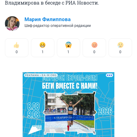
Владимирова в беседе с РИА Новости.
Мария Филиппова
Шеф-редактор оперативной редакции
0
1
1
0
0
РЕКЛАМА • EA-M.ORG