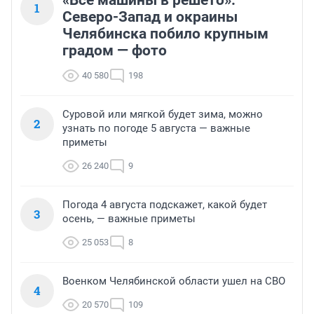
«Все машины в решето».
1
Северо-Запад и окраины
Челябинска побило крупным
градом — фото
40 580
198
Суровой или мягкой будет зима, можно
2
узнать по погоде 5 августа — важные
приметы
26 240
9
Погода 4 августа подскажет, какой будет
3
осень, — важные приметы
25 053
8
Военком Челябинской области ушел на СВО
4
20 570
109