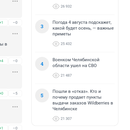
26 932
Погода 4 августа подскажет,
+1
–0
3
какой будет осень, — важные
приметы
25 432
ы в 
Военком Челябинской
+4
–0
4
области ушел на СВО
21 487
Пошли в «отказ». Кто и
+0
–5
5
почему продает пункты
выдачи заказов Wildberries в
Челябинске
21 307
+1
–0