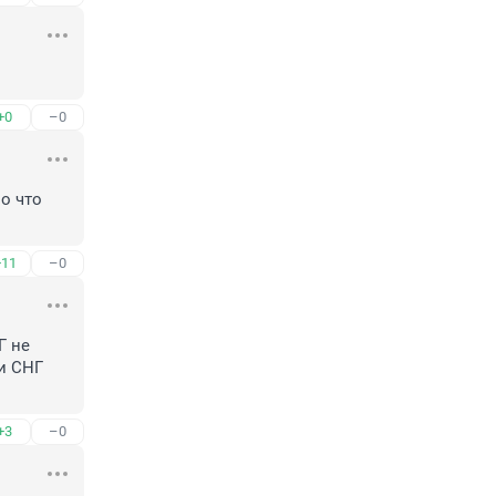
+0
–0
о что 
+11
–0
 не 
и СНГ 
+3
–0