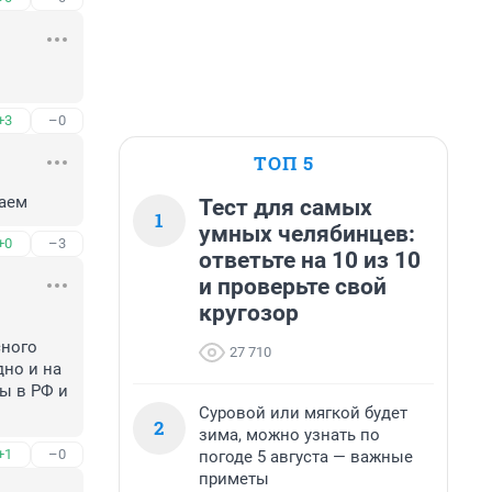
+3
–0
ТОП 5
ваем
Тест для самых
1
умных челябинцев:
+0
–3
ответьте на 10 из 10
и проверьте свой
кругозор
ного 
27 710
но и на 
ы в РФ и 
Суровой или мягкой будет
2
зима, можно узнать по
+1
–0
погоде 5 августа — важные
приметы