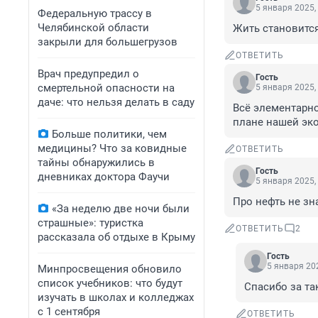
5 января 2025,
Федеральную трассу в
Челябинской области
Жить становится
закрыли для большегрузов
ОТВЕТИТЬ
Врач предупредил о
Гость
смертельной опасности на
5 января 2025,
даче: что нельзя делать в саду
Всё элементарно
плане нашей эк
Больше политики, чем
медицины? Что за ковидные
ОТВЕТИТЬ
тайны обнаружились в
Гость
дневниках доктора Фаучи
5 января 2025,
Про нефть не зна
«За неделю две ночи были
страшные»: туристка
ОТВЕТИТЬ
2
рассказала об отдыхе в Крыму
Гость
5 января 202
Минпросвещения обновило
список учебников: что будут
Спасибо за та
изучать в школах и колледжах
с 1 сентября
ОТВЕТИТЬ