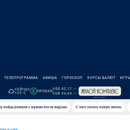
ТЕЛЕПРОГРАММА
АФИША
ГОРОСКОП
КУРСЫ ВАЛЮТ
ИГР
USD 82,17
СЕЙЧАС
2
ПРОБКИ
+25°C
EUR 94,84
у бойца развели с мужем без ее ведома
С чего начать новую жизнь