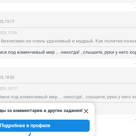
5, 15:17
025, 13:39
ся под изменчивый мир ... никогда! , слышите, руки у него ко
5, 18:33
025, 15:17
мся под изменчивый мир ... никогда! , слышите, руки у него к
евого огурца, с брезентового поля
ды за комментарии и другие задания!
Подробнее в профиле
ь ещё 1 ответ