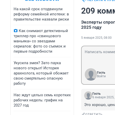
ПЕРЕЙТИ К ПУ
209 ком
На какой срок отодвинули
реформу семейной ипотеки: в
правительстве назвали риски
Эксперты спрог
2025 году
Как снимают детективный
триллер про «свинцового
5 января 2025, 08:00
маньяка» со звездами
сериалов: фото со съемок и
первые подробности
Укусила змея? Зато паука
нового открыл! История
арахнолога, который обожает
Гость
Войти
свою смертельно опасную
работу
Гость
Нас ждут целых семь коротких
6 января 2025,
рабочих недель: график на
Это хорошо, цен
2027 год
ОТВЕТИТЬ