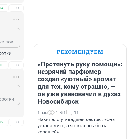
+4
–0
Гость, да, как бизнесмен он очень удачливый и мудрый. Как политик-похоже пока всех под себя не прогнет не успокоится. Гнуть будет экономическими инструментами. Видимо начнет с цены на нефть…
РЕКОМЕНДУЕМ
ротки.
«Протянуть руку помощи»:
+0
–3
незрячий парфюмер
создал «уютный» аромат
для тех, кому страшно, —
он уже увековечил в духах
оротки.
Новосибирск
1 час
1 751
11
Накипело у младшей сестры: «Она
+2
–0
уехала жить, а я осталась быть
хорошей»