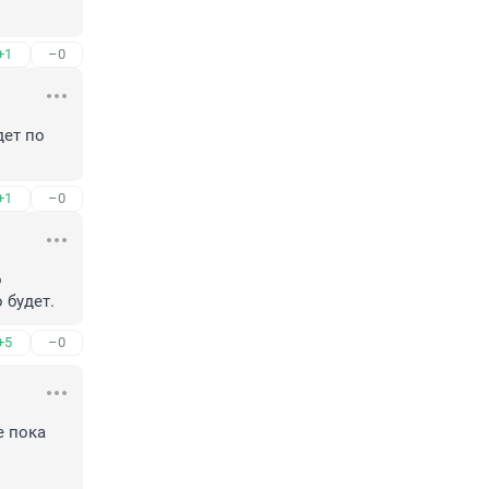
+1
–0
ет по 
+1
–0
 
 будет.
+5
–0
 пока 