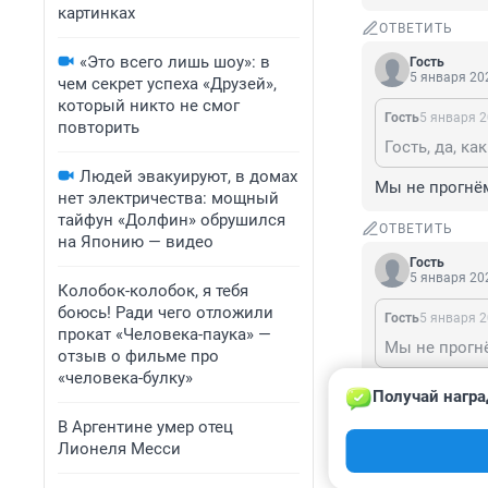
картинках
ОТВЕТИТЬ
«Это всего лишь шоу»: в
Гость
5 января 202
чем секрет успеха «Друзей»,
который никто не смог
Гость
5 января 2
повторить
Людей эвакуируют, в домах
Мы не прогнём
нет электричества: мощный
тайфун «Долфин» обрушился
ОТВЕТИТЬ
на Японию — видео
Гость
5 января 202
Колобок-колобок, я тебя
боюсь! Ради чего отложили
Гость
5 января 2
прокат «Человека-паука» —
Мы не прогнё
отзыв о фильме про
«человека-булку»
кусни алюммин
Получай награ
В Аргентине умер отец
ОТВЕТИТЬ
Лионеля Месси
Показат