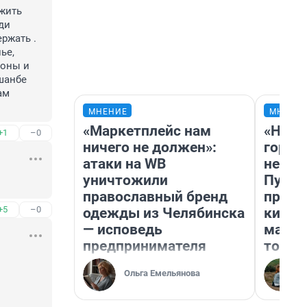
жить 
ди 
жать . 
е, 
оны и 
шанбе 
м 
МНЕНИЕ
МНЕНИ
«Маркетплейс нам
«Нет 
+1
–0
ничего не должен»:
городо
атаки на WB
недоф
уничтожили
Путеш
православный бренд
проех
+5
–0
одежды из Челябинска
килом
— исповедь
машин
предпринимателя
того
Ольга Емельянова