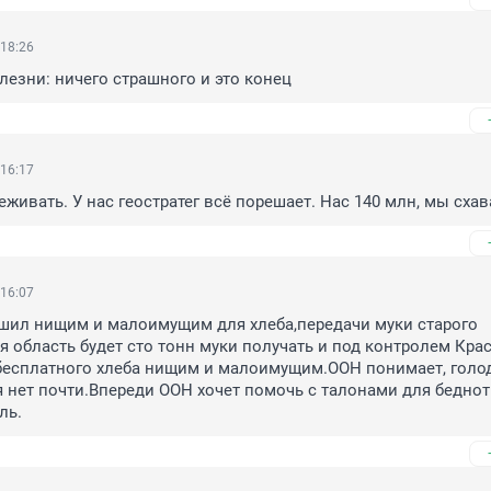
 18:26
олезни: ничего страшного и это конец
 16:17
еживать. У нас геостратег всё порешает. Нас 140 млн, мы сха
 16:07
шил нищим и малоимущим для хлеба,передачи муки старого 
я область будет сто тонн муки получать и под контролем Крас
бесплатного хлеба нищим и малоимущим.ООН понимает, голод
я нет почти.Впереди ООН хочет помочь с талонами для беднот
ль.