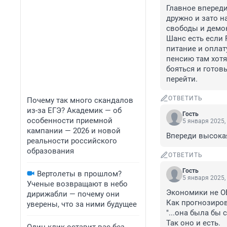
Главное впереди
дружно и зато на
свободы и демок
Шанс есть если Р
питание и оплат
пенсию там хотят
бояться и готовы
перейти.
ОТВЕТИТЬ
Почему так много скандалов
из-за ЕГЭ? Академик — об
Гость
особенности приемной
5 января 2025,
кампании — 2026 и новой
Впереди высока
реальности российского
образования
ОТВЕТИТЬ
Гость
Вертолеты в прошлом?
5 января 2025,
Ученые возвращают в небо
Экономики не О
дирижабли — почему они
Как прогнозирова
уверены, что за ними будущее
"...она была бы 
Так оно и есть.
