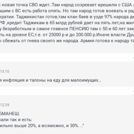
 новая точка СВО ждет..Там народ созревает ирешили с США 
шим с ВС есть работа опять. Но там народ готов воевать и ра
ратии. Таджикистан готов,там клан баев в узде 97% народа дер
Ф ,кредит Таджикам в 65 млрд рублей дает на пять лет,на жиль
у безработным и самое главное ПЕНСИЮ там с 50 и 60 лет зак
ь на уровне ЕС,т.е. от 25000 р и до 200.000 р.Иначе власти Ду
 сбежать от гнева своего же народа. Армия готова к народу та
 13:10
я инфляция и талоны на еду для малоимущих…
 12:29
БМАНЕШ.

ли так и есть:

сильно выше 20%, а возможно, и 30%. .."
