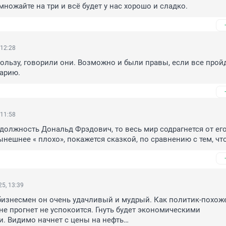
множайте на три и всё будет у нас хорошо и сладко.
 12:28
ользу, говорили они. Возможно и были правы, если все пройд
арию.
 11:58
 должность Дональд Фрэдович, то весь мир содрагнется от его
ынешнее « плохо», покажется сказкой, по сравнению с тем, что
5, 13:39
к бизнесмен он очень удачливый и мудрый. Как политик-похоже
 не прогнет не успокоится. Гнуть будет экономическими 
. Видимо начнет с цены на нефть…