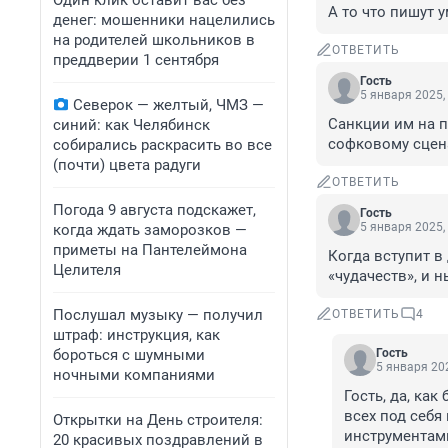
Один клик оставит вас без
А то что пишут у
денег: мошенники нацелились
на родителей школьников в
ОТВЕТИТЬ
преддверии 1 сентября
Гость
5 января 2025,
Северок — желтый, ЧМЗ —
Санкции им на п
синий: как Челябинск
софковому сцен
собирались раскрасить во все
(почти) цвета радуги
ОТВЕТИТЬ
Погода 9 августа подскажет,
Гость
5 января 2025,
когда ждать заморозков —
приметы на Пантелеймона
Когда вступит в
Целителя
«чудачеств», и н
Послушал музыку — получил
ОТВЕТИТЬ
4
штраф: инструкция, как
бороться с шумными
Гость
5 января 202
ночными компаниями
Гость, да, ка
всех под себя
Открытки на День строителя:
инструментами
20 красивых поздравлений в