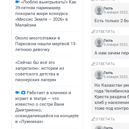
«Люблю выигрывать!» Как
39-летняя парикмахер
Гость
5 января 2025,
покорила жюри конкурса
«Миссис Земля — 2026» в
Есть только 2 б
Малайзии
ОТВЕТИТЬ
Около многоэтажки в
Гость
Парковом нашли мертвой 13-
5 января 2025,
летнюю девочку
А нам зачем пер
«Сейчас бы всё это
ОТВЕТИТЬ
запретили»: истории из
Гость
советского детства в
5 января 2025,
пионерских лагерях
Но Казахстан ре
года.Челябинска
Работает в клинике и
Креста раздача 
играет в театре — что
хлеб у населени
известно о сестре Вани
тоже под контро
Дмитриенко,
оскандалившейся на концерте
ОТВЕТИТЬ
в «Лужниках»
Гость