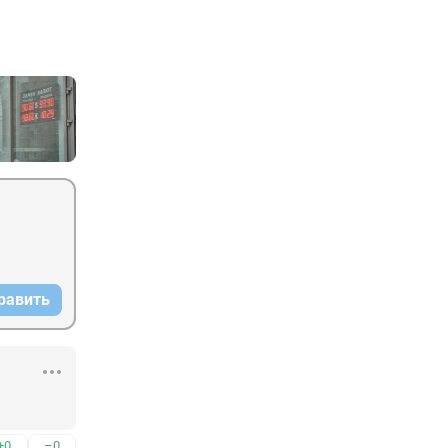
равить
+0
–0