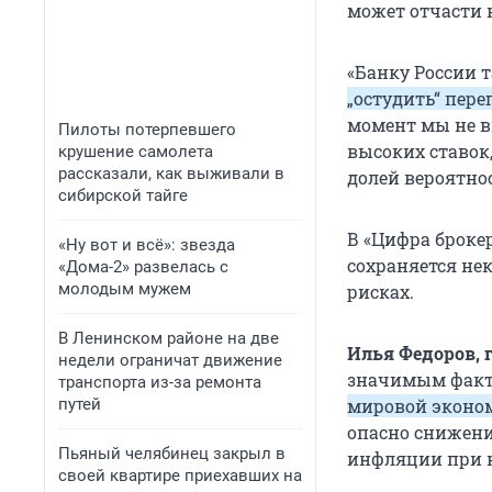
может отчасти 
«Банку России 
„остудить“ пере
момент мы не 
Пилоты потерпевшего
высоких ставок
крушение самолета
рассказали, как выживали в
долей вероятно
сибирской тайге
В «Цифра броке
«Ну вот и всё»: звезда
сохраняется н
«Дома-2» развелась с
молодым мужем
рисках.
В Ленинском районе на две
Илья Федоров, 
недели ограничат движение
значимым факто
транспорта из-за ремонта
путей
мировой эконом
опасно снижени
Пьяный челябинец закрыл в
инфляции при н
своей квартире приехавших на