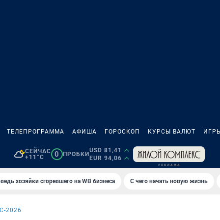
ТЕЛЕПРОГРАММА
АФИША
ГОРОСКОП
КУРСЫ ВАЛЮТ
ИГР
USD 81,41
СЕЙЧАС
0
ПРОБКИ
+11°C
EUR 94,06
ведь хозяйки сгоревшего на WB бизнеса
С чего начать новую жизнь
С-2026