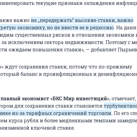
нивелировать текущие признаки охлаждения инфляц
также важно
не „передержать“ высокие ставки, важно
гретую экономику, но не ввести ее в рецессию
. На дан
видим существенных рисков в отношении экономики 
, за исключением сектора недвижимости. Поэтому с 
сти ожидаем повышения ставки», — добавляет Пырьев
р» ждут сохранения ставки, потому что по-прежнему
екоторый баланс в проинфляционных и дезинфляцион
главный экономист «БКС Мир инвестиций»
, отмечает,
ром для сохранения ставки становится
турбулентнос
ике из-за тарифных ограничений торговли
. По его с
ем курса рубля и более медленными темпами замедл
еизменной ключевой ставке.