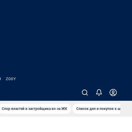
Ы
ZODY
Спор властей и застройщика из-за ЖК
Список дел и покупок к школе