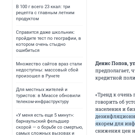
В 100 г всего 23 ккал: три
рецепта с главным летним
продуктом
Справится даже школьник:
пройдите тест по географии, в
котором очень стыдно
ошибиться
Денис Попов, у
Множество сайтов враз стали
недоступны: массовый сбой
предполагает, 
произошел в Рунете
кредитной поли
Для местных жителей и
«Тренд к очень
туристов: в Миассе обновили
говорить об ус
телеком-инфраструктуру
населения и би
«У меня есть еще 5 минут»:
дезинфляционны
барнаульский фельдшер
якорем для ин
скорой — о борьбе со смертью,
снижения цен на
самых сложных вызовах и