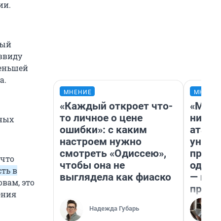
ии.
ный
ввиду
меньшей
а.
МНЕНИЕ
МНЕНИ
«Каждый откроет что-
«Марк
то личное о цене
ничег
ных
ошибки»: с каким
атаки
настроем нужно
уничт
смотреть «Одиссею»,
право
 что
чтобы она не
одежд
ть в
выглядела как фиаско
— исп
ловам, это
предп
ения
Надежда Губарь