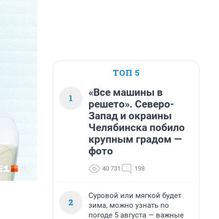
ТОП 5
«Все машины в
1
решето». Северо-
Запад и окраины
Челябинска побило
крупным градом —
фото
40 731
198
Суровой или мягкой будет
2
зима, можно узнать по
погоде 5 августа — важные