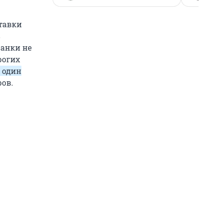
ставки
в
Банки не
рогих
 один
ров.