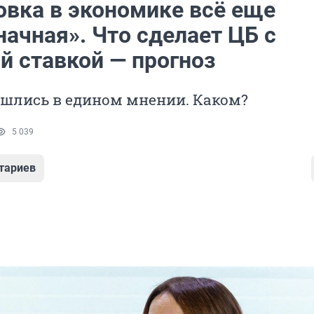
овка в экономике всё еще
ачная». Что сделает ЦБ с
й ставкой — прогноз
ошлись в едином мнении. Каком?
5 039
тариев