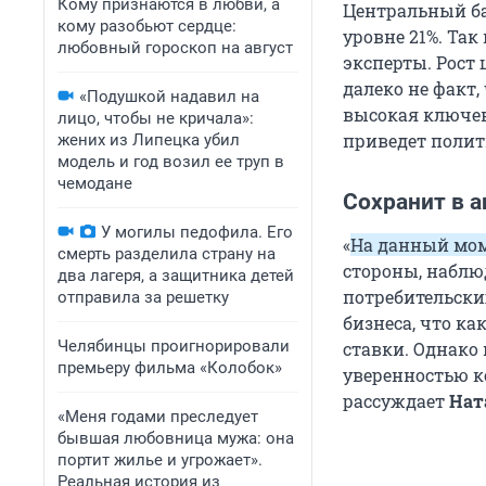
Кому признаются в любви, а
Центральный ба
кому разобьют сердце:
уровне 21%. Та
любовный гороскоп на август
эксперты. Рост
далеко не факт
«Подушкой надавил на
высокая ключева
лицо, чтобы не кричала»:
приведет полит
жених из Липецка убил
модель и год возил ее труп в
чемодане
Сохранит в а
У могилы педофила. Его
«
На данный мом
смерть разделила страну на
стороны, наблю
два лагеря, а защитника детей
потребительск
отправила за решетку
бизнеса, что к
Челябинцы проигнорировали
ставки. Однако 
премьеру фильма «Колобок»
уверенностью к
рассуждает
Нат
«Меня годами преследует
бывшая любовница мужа: она
портит жилье и угрожает».
Реальная история из