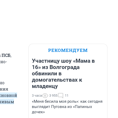
РЕКОМЕНДУЕМ
ы ПСБ
,
Участницу шоу «Мама в
жно-
16» из Волгограда
обвинили в
домогательствах к
но
младенцу
ания
сновной
3 часа
3 955
11
йчивым
«Меня бесила моя роль»: как сегодня
выглядит Пуговка из «Папиных
дочек»