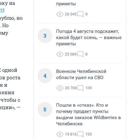
вку на
приметы
RU
26 345
9
рублю, но
. Но
Погода 4 августа подскажет,
чему
3
какой будет осень, — важные
приметы
25 084
8
 С одной
Военком Челябинской
4
ов роста
области ушел на СВО
я и
20 708
109
ижения
 чтобы с
Пошли в «отказ». Кто и
нции», —
5
почему продает пункты
выдачи заказов Wildberries в
Челябинске
19 816
195