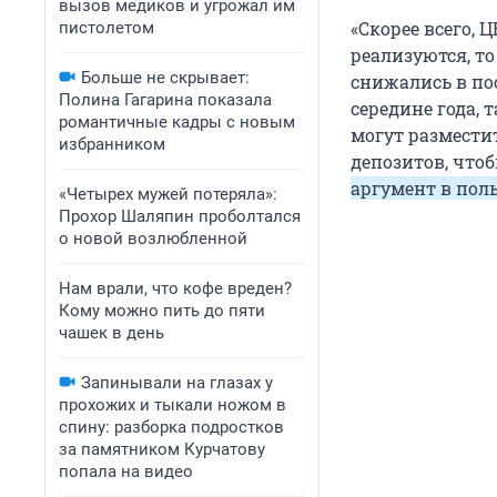
вызов медиков и угрожал им
«Скорее всего, 
пистолетом
реализуются, т
Больше не скрывает:
снижались в по
Полина Гагарина показала
середине года, 
романтичные кадры с новым
могут размести
избранником
депозитов, что
аргумент в пол
«Четырех мужей потеряла»:
Прохор Шаляпин проболтался
о новой возлюбленной
Нам врали, что кофе вреден?
Кому можно пить до пяти
чашек в день
Запинывали на глазах у
прохожих и тыкали ножом в
спину: разборка подростков
за памятником Курчатову
попала на видео