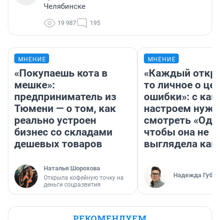
Челябинске
19 987
195
МНЕНИЕ
МНЕНИЕ
«Покупаешь кота в
«Каждый откро
мешке»:
то личное о це
предприниматель из
ошибки»: с как
Тюмени — о том, как
настроем нужн
реально устроен
смотреть «Оди
бизнес со складами
чтобы она не
дешевых товаров
выглядела как
Наталья Шорохова
Надежда Губар
Открыла кофейную точку на
деньги соцразвития
РЕКОМЕНДУЕМ