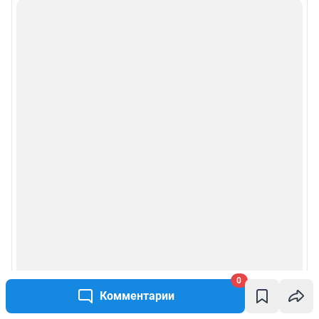
Особенности эксплуатации (использования) веб-портала регулируются:
Руководством пользователя
Описанием функциональных характеристик ПО
Условиями использования веб-портала и политикой
конфиденциальности персональных данных
Веб-портал распространяется в виде интернет-сервиса, специальные
действия по установке на стороне пользователя не требуются
Политика использования cookies
Рекомендательные системы
Пользовательское соглашение сервиса «Подписка без баннерной
рекламы»
© ООО «Интернет Технологии»
0
Комментарии