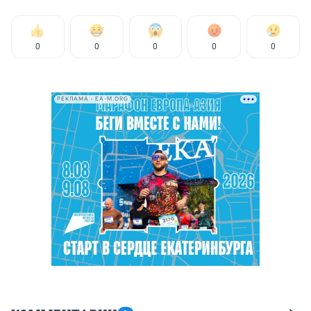
0
0
0
0
0
РЕКЛАМА • EA-M.ORG