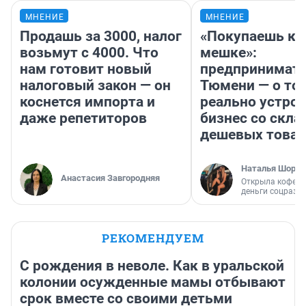
МНЕНИЕ
МНЕНИЕ
Продашь за 3000, налог
«Покупаешь ко
возьмут с 4000. Что
мешке»:
нам готовит новый
предпринимате
налоговый закон — он
Тюмени — о том
коснется импорта и
реально устро
даже репетиторов
бизнес со скл
дешевых това
Наталья Шорох
Анастасия Завгородняя
Открыла кофейн
деньги соцразв
РЕКОМЕНДУЕМ
С рождения в неволе. Как в уральской
колонии осужденные мамы отбывают
срок вместе со своими детьми