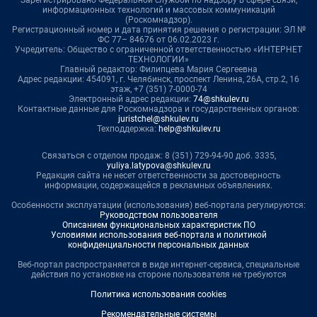
Зарегистрировано Федеральной службой по надзору в сфере связи,
информационных технологий и массовых коммуникаций
(Роскомнадзор).
Регистрационный номер и дата принятия решения о регистрации: ЭЛ №
ФС 77– 84676 от 06.02.2023 г.
Учредитель: Общество с ограниченной ответственностью «ИНТЕРНЕТ
ТЕХНОЛОГИИ»
Главный редактор: Филипцева Мария Сергеевна
Адрес редакции: 454091, г. Челябинск, проспект Ленина, 26А, стр.2, 16
этаж, +7 (351) 7-0000-74
Электронный адрес редакции:
74@shkulev.ru
Контактные данные для Роскомнадзора и государственных органов:
juristchel@shkulev.ru
Техподдержка:
help@shkulev.ru
Связаться с отделом продаж: 8 (351) 729-94-90 доб. 3335,
yuliya.latypova@shkulev.ru
Редакция сайта не несет ответственности за достоверность
информации, содержащейся в рекламных объявлениях.
Особенности эксплуатации (использования) веб-портала регулируются:
Руководством пользователя
Описанием функциональных характеристик ПО
Условиями использования веб-портала и политикой
конфиденциальности персональных данных
Веб-портал распространяется в виде интернет-сервиса, специальные
действия по установке на стороне пользователя не требуются
Политика использования cookies
Рекомендательные системы