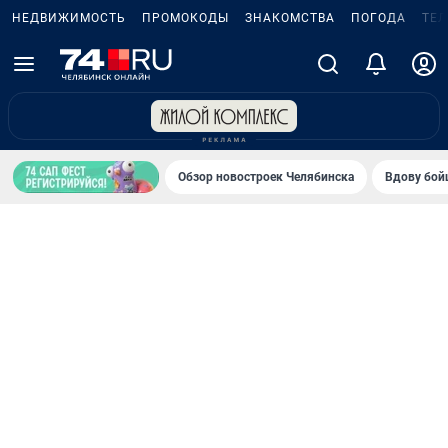
НЕДВИЖИМОСТЬ
ПРОМОКОДЫ
ЗНАКОМСТВА
ПОГОДА
ТЕ
Обзор новостроек Челябинска
Вдову бойц