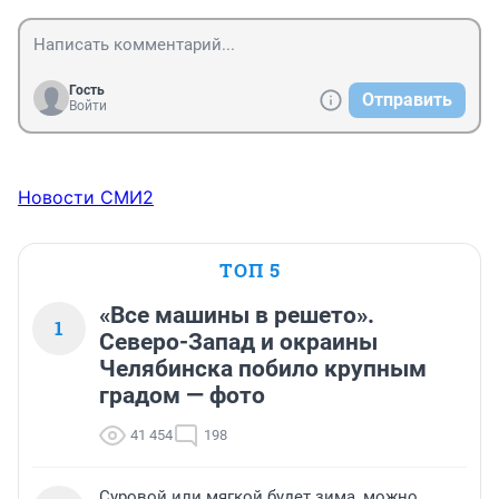
Гость
Отправить
Войти
Новости СМИ2
ТОП 5
«Все машины в решето».
1
Северо-Запад и окраины
Челябинска побило крупным
градом — фото
41 454
198
Суровой или мягкой будет зима, можно