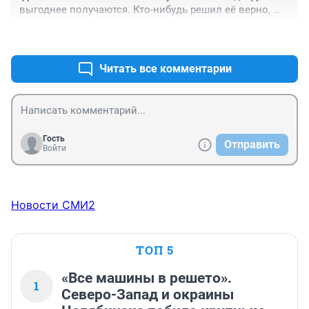
выгоднее получаются. Кто-нибудь решил её верно, 
подскажите, плиз. Не могу понять почему про фунты 
+0
–0
два раза условие дано и в разных процентах роста.
Читать все комментарии
Гость
Отправить
Войти
Новости СМИ2
ТОП 5
«Все машины в решето».
1
Северо-Запад и окраины