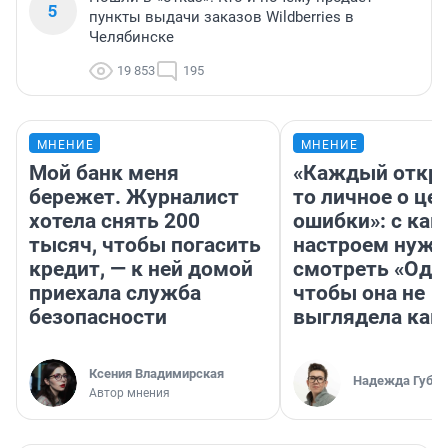
5
пункты выдачи заказов Wildberries в
Челябинске
19 853
195
МНЕНИЕ
МНЕНИЕ
Мой банк меня
«Каждый откро
бережет. Журналист
то личное о це
хотела снять 200
ошибки»: с как
тысяч, чтобы погасить
настроем нужн
кредит, — к ней домой
смотреть «Оди
приехала служба
чтобы она не
безопасности
выглядела как
Ксения Владимирская
Надежда Губар
Автор мнения