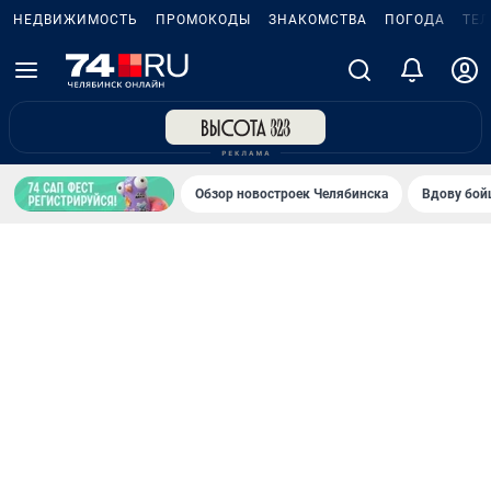
НЕДВИЖИМОСТЬ
ПРОМОКОДЫ
ЗНАКОМСТВА
ПОГОДА
ТЕ
Обзор новостроек Челябинска
Вдову бойц