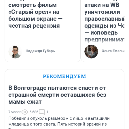
смотреть фильм
атаки на WB
«Старый орел» на
уничтожили
большом экране —
православный 
честная рецензия
одежды из Чел
— исповедь
предпринимат
Надежда Губарь
Ольга Емельян
РЕКОМЕНДУЕМ
В Волгограде пытаются спасти от
страшной смерти оставшихся без
мамы ежат
7 часов
5 686
1
Победили опухоль размером с яйцо и вытащили
младенца с того света. Пять историй врачей из