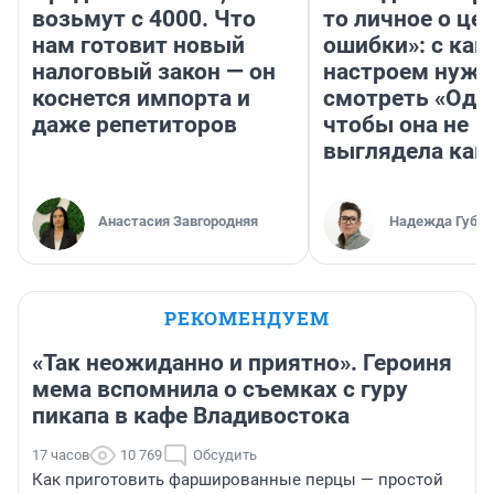
возьмут с 4000. Что
то личное о це
нам готовит новый
ошибки»: с как
налоговый закон — он
настроем нужн
коснется импорта и
смотреть «Оди
даже репетиторов
чтобы она не
выглядела как
Анастасия Завгородняя
Надежда Губар
РЕКОМЕНДУЕМ
«Так неожиданно и приятно». Героиня
мема вспомнила о съемках с гуру
пикапа в кафе Владивостока
17 часов
10 769
Обсудить
Как приготовить фаршированные перцы — простой