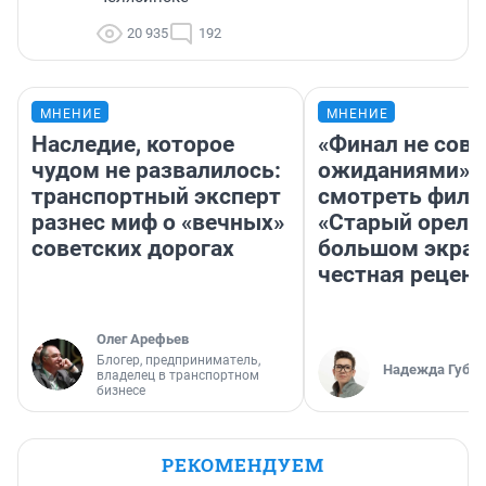
20 935
192
МНЕНИЕ
МНЕНИЕ
Наследие, которое
«Финал не совп
чудом не развалилось:
ожиданиями»: 
транспортный эксперт
смотреть фил
разнес миф о «вечных»
«Старый орел» 
советских дорогах
большом экран
честная рецен
Олег Арефьев
Блогер, предприниматель,
Надежда Губар
владелец в транспортном
бизнесе
РЕКОМЕНДУЕМ