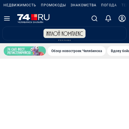
НЕДВИЖИМОСТЬ
ПРОМОКОДЫ
ЗНАКОМСТВА
ПОГОДА
ТЕ
Обзор новостроек Челябинска
Вдову бойц