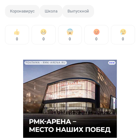
Коронавирус
Школа
Выпускной
0
0
0
0
0
РЕКЛАМА • RMK-ARENA.RU