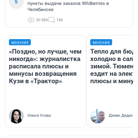
5
пункты выдачи заказов Wildberries в
Челябинске
20 569
196
МНЕНИЕ
МНЕНИЕ
«Поздно, но лучше, чем
Тепло для бюд
никогда»: журналистка
холодно в сало
расписала плюсы и
зимой. Тюмене
минусы возвращения
ездит на элект
Кузи в «Трактор»
плюсы и мину
Олеся Усова
Денис Дедюхи