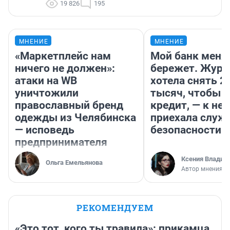
19 826
195
МНЕНИЕ
МНЕНИЕ
«Маркетплейс нам
Мой банк меня
ничего не должен»:
бережет. Журн
атаки на WB
хотела снять 2
уничтожили
тысяч, чтобы п
православный бренд
кредит, — к не
одежды из Челябинска
приехала служ
— исповедь
безопасности
предпринимателя
Ксения Владим
Ольга Емельянова
Автор мнения
РЕКОМЕНДУЕМ
«Это тот, кого ты травила»: прикамца