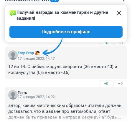
Получай награды за комментарии и другие 
Гость
17 января 2022, 18:28
задания!
На ЕГЭ сейчас нет тестовых заданий. Надо просто 
Подробнее в профиле
указывать свой ответ, а не выбирать
+0
–0
Егор Егор
17 января 2022, 14:47
12 из 14. Ошибки: модуль скорости (36 вместо 40) и 
косинус угла (0,6 вместо -0,6).
+0
–0
Гость
17 января 2022, 14:02
автор, каким мистическим образом читатели должны 
догадаться, что в задаче про автомобили, ответ 
должен быть приведен в метрах в секунду? а? будь 
внимательнее, если хочешь, чтобы тебя читали... 😁
+1
–0