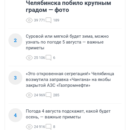
Челябинска побило крупным
градом — фото
39 771
189
Суровой или мягкой будет зима, можно
2
узнать по погоде 5 августа — важные
приметы
25 106
6
«Это откровенная сегрегация!» Челябинца
3
возмутила заправка «Чангана» на якобы
закрытой АЗС «Газпромнефти»
24 969
285
Погода 4 августа подскажет, какой будет
4
осень, — важные приметы
24 916
8