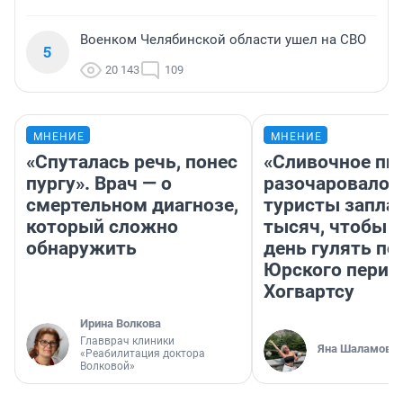
Военком Челябинской области ушел на СВО
5
20 143
109
МНЕНИЕ
МНЕНИЕ
«Спуталась речь, понес
«Сливочное пи
пургу». Врач — о
разочаровало»
смертельном диагнозе,
туристы запла
который сложно
тысяч, чтобы 
обнаружить
день гулять по
Юрского перио
Хогвартсу
Ирина Волкова
Главврач клиники
Яна Шаламова
«Реабилитация доктора
Волковой»