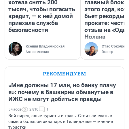
хотела снять 200
главный блокб
тысяч, чтобы погасить
этого года, ко
кредит, — к ней домой
бьет рекорды 
приехала служба
прокате: честн
безопасности
отзыв на «Оди
Нолана
Ксения Владимирская
Стас Соколов
Автор мнения
Эксперт
РЕКОМЕНДУЕМ
«Мне должны 17 млн, но банку плачу
я»: почему в Башкирии обманутые в
ИЖС не могут добиться правды
5 часов
2 810
1
Вой сирен, злые туристы и грязь. Стоит ли ехать в
самый большой аквапарк в Геленджике — мнение
туристки