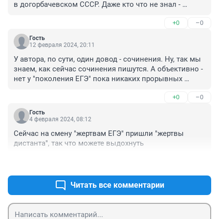
в догорбачевском СССР. Даже кто что не знал - 
используя знания, мог быстро догадаться. В 
+0
–0
Интернет, вроде бы, эти вопросы-ответы ещё никто не 
выкладывал. Давайте, быстро и честно (если 
Гость
способно ваше поколение на честность) , никуда не 
12 февраля 2024, 20:11
подглядывая, ничего не выискивая в И-нете, ответьте:

У автора, по сути, один довод - сочинения. Ну, так мы 
1. какую роль лошадь Фру-Фру сыграла в "Анне 
знаем, как сейчас сочинения пишутся. А объективно - 
Карениной"? 

нет у "поколения ЕГЭ" пока никаких прорывных 
2. используется ли в реальной жизни геометрия 
достижений. Да и с рутинной работой им тяжело. Вот 
Лобачевского? 

+0
–0
и всё. Остальное - эмоции.
3. может ли при каких-либо условиях гореть вода? 

4. почему Е. О. Патон смог добиться у сварного шва 
Гость
4 февраля 2024, 08:12
большей прочности, чем у свариваемых бронеплит, а 
немецкие учëные и инженеры - нет? 

Сейчас на смену "жертвам ЕГЭ" пришли "жертвы 
5. есть ли у косули желчный пузырь?
дистанта", так что можете выдохнуть
+1
–0
Читать все комментарии