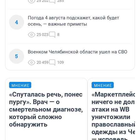
25 202
285
Погода 4 августа подскажет, какой будет
4
осень, — важные приметы
25 023
8
Военком Челябинской области ушел на СВО
5
20 459
109
МНЕНИЕ
МНЕНИЕ
«Спуталась речь, понес
«Маркетплейс 
пургу». Врач — о
ничего не долж
смертельном диагнозе,
атаки на WB
который сложно
уничтожили
обнаружить
православный 
одежды из Чел
— исповедь