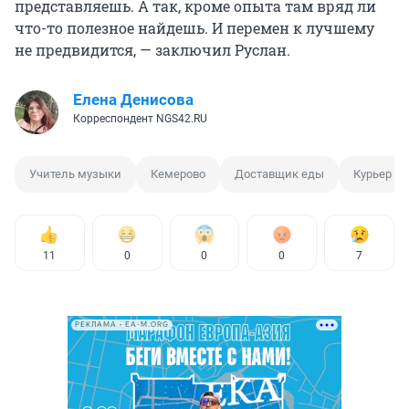
представляешь. А так, кроме опыта там вряд ли
что-то полезное найдешь. И перемен к лучшему
не предвидится, — заключил Руслан.
Елена Денисова
Корреспондент NGS42.RU
Учитель музыки
Кемерово
Доставщик еды
Курьер
11
0
0
0
7
РЕКЛАМА • EA-M.ORG