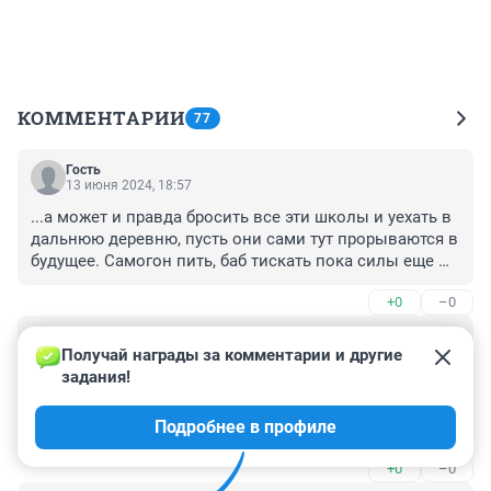
КОММЕНТАРИИ
77
Гость
13 июня 2024, 18:57
...а может и правда бросить все эти школы и уехать в 
дальнюю деревню, пусть они сами тут прорываются в 
будущее. Самогон пить, баб тискать пока силы еще 
есть.
+0
–0
Гость
13 июня 2024, 15:51
Получай награды за комментарии и другие 
задания!
В Дагестане и Ингушетии молодых специалистов 
учителей на руках носят. Жилья дають и ежемесячно 
Подробнее в профиле
выплаты 20.000 рублей и на одежду и обувь в квартал 
раз выдачи 120.000 рублей и решил сделать власть 
+0
–0
бесплатно питаться в школе три раза если надо 