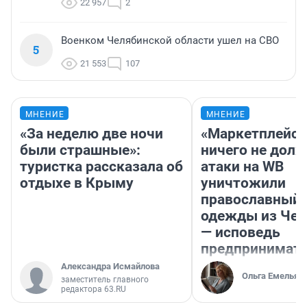
22 957
2
Военком Челябинской области ушел на СВО
5
21 553
107
МНЕНИЕ
МНЕНИЕ
«За неделю две ночи
«Маркетплейс 
были страшные»:
ничего не долж
туристка рассказала об
атаки на WB
отдыхе в Крыму
уничтожили
православный 
одежды из Чел
— исповедь
предпринимат
Александра Исмайлова
Ольга Емельян
заместитель главного
редактора 63.RU