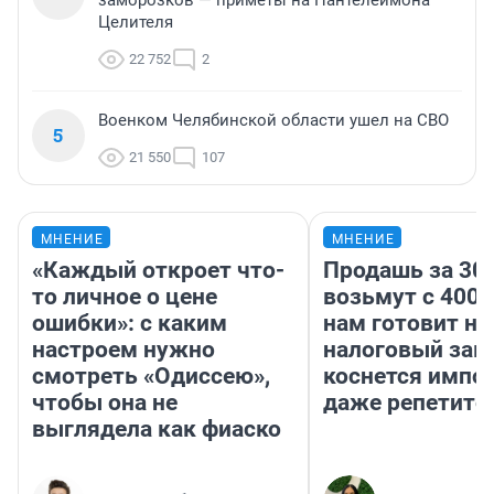
заморозков — приметы на Пантелеймона
Целителя
22 752
2
Военком Челябинской области ушел на СВО
5
21 550
107
МНЕНИЕ
МНЕНИЕ
«Каждый откроет что-
Продашь за 300
то личное о цене
возьмут с 4000
ошибки»: с каким
нам готовит н
настроем нужно
налоговый зако
смотреть «Одиссею»,
коснется импор
чтобы она не
даже репетито
выглядела как фиаско