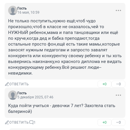
Гость
16 мая, 10:59
Не только поступить,нужно ещё,чтоб чудо 
произошло,чтоб в классе не оказалось,чей то 
НУЖНЫЙ ребенок,мама и папа танцовщики или ещё 
по круче,когда дед и бабка преподают,тогда 
остальные просто фон,ещё есть такие мамы,которые 
заносят нужным педагогам и запросто завалят 
конкурента или конкурентку своему ребенку и ты хоть 
вывернись наизнанку,но красного диплома не видать 
конкурирующему ребенку.Всё решают люди--
невидимки.
+0
–0
ОТВЕТИТЬ
Гость
5 декабря 2025, 07:46
Куда пойти учиться - девочки 7 лет? Захотела стать 
балериной)
+0
–0
ОТВЕТИТЬ
1