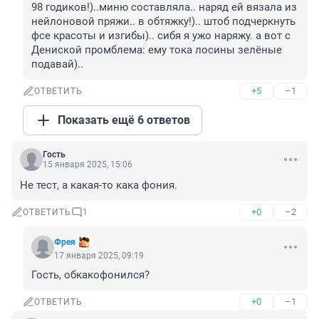
98 годиков!)..миню составляла.. наряд ей вязала из 
нейлоновой пряжи.. в обтяжку!).. штоб подчеркнуть 
фсе красоты и изгибы).. сибя я ужо наряжу. а вот с 
Дениской промблема: ему тока лосины зелёные 
подавай)..
+5
–1
ОТВЕТИТЬ
Показать ещё 6 ответов
Гость
15 января 2025, 15:06
Не тест, а какая-то кака фония.
+0
–2
ОТВЕТИТЬ
1
Фрея
17 января 2025, 09:19
Гость, обкакофонился?
+0
–1
ОТВЕТИТЬ