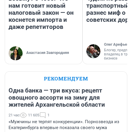
нам готовит новый
транспортный 
налоговый закон — он
разнес миф о 
коснется импорта и
советских доро
даже репетиторов
Олег Арефьев
Блогер, предпри
Анастасия Завгородняя
владелец в тра
бизнесе
РЕКОМЕНДУЕМ
Одна банка — три вкуса: рецепт
овощного ассорти на зиму для
жителей Архангельской области
21 час
11 605
1
«Мужчины не терпят конкуренции». Порнозвезда из
Екатеринбурга впервые показала своего мужа