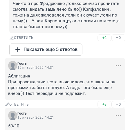
Чёй-то я про Фридрюшко ,только сейчас прочитать 
смогла ,видать замылено было)) Кэпфэлович , 
тоже на днях жаловался ,толи он скучает ,толи по 
нему )) ...У вам Карповна ,руки с ногами на месте ,а 
голова бывает ни к чему))
+2
–0
ОТВЕТИТЬ
Показать ещё 5 ответов
Гость
15 января 2025, 14:31
Аблигация

При прохождении теста выяснилось ,что школьная 
программа забыта наглухо. А ведь - это было ещё 
вчера )) Тест пересдачи не подлежит.
+3
–0
ОТВЕТИТЬ
Гость
15 января 2025, 14:21
50/10