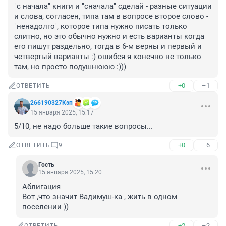
"с начала" книги и "сначала" сделай - разные ситуации 
и слова, согласен, типа там в вопросе второе слово - 
"ненадолго", которое типа нужно писать только 
слитно, но это обычно нужно и есть варианты когда 
его пишут раздельно, тогда в 6-м верны и первый и 
четвертый варианты :) ошибся я конечно не только 
там, но просто подушнююю :)))
+0
–1
ОТВЕТИТЬ
266190327Кэп
15 января 2025, 15:17
5/10, не надо больше такие вопросы...
+0
–6
ОТВЕТИТЬ
9
Гость
15 января 2025, 15:20
Аблигация

Вот ,что значит Вадимуш-ка , жить в одном 
поселении ))
+2
–2