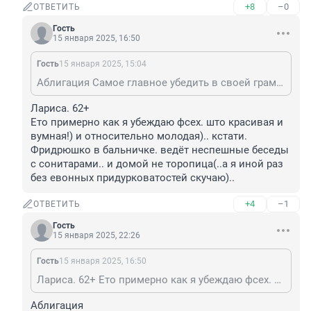
+8
–0
ОТВЕТИТЬ
Гость
15 января 2025, 16:50
Гость
15 января 2025, 15:04
Аблигация Самое главное убедить в своей грамотности других, а это гораздо проще))
Лариса. 62+

Ето примерно как я убеждаю фсех. што красивая и 
вумная!) и относительно молодая).. кстати. 
Фридрюшко в бальничке. ведёт неспешные беседы 
с сонитарами.. и домой не торопица(..а я иной раз 
без евонных придурковатостей скучаю)..
+4
–1
ОТВЕТИТЬ
Гость
15 января 2025, 22:26
Гость
15 января 2025, 16:50
Лариса. 62+ Ето примерно как я убеждаю фсех. што красивая и вумная!) и относительно молодая).. кстати. Фридрюшко в бальничке. ведёт неспешные беседы с сонитарами.. и домой не торопица(..а я иной раз без евонных придурковатостей скучаю)..
Аблигация
