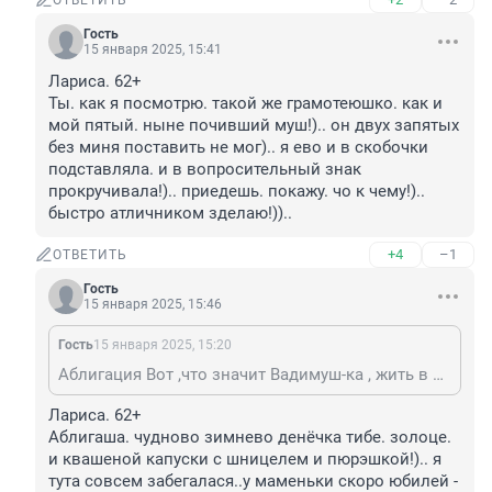
ОТВЕТИТЬ
Гость
15 января 2025, 15:41
Лариса. 62+

Ты. как я посмотрю. такой же грамотеюшко. как и 
мой пятый. ныне почивший муш!).. он двух запятых 
без миня поставить не мог).. я ево и в скобочки 
подставляла. и в вопросительный знак 
прокручивала!).. приедешь. покажу. чо к чему!).. 
быстро атличником зделаю!))..
+4
–1
ОТВЕТИТЬ
Гость
15 января 2025, 15:46
Гость
15 января 2025, 15:20
Аблигация Вот ,что значит Вадимуш-ка , жить в одном поселении ))
Лариса. 62+

Аблигаша. чудново зимнево денёчка тибе. золоце. 
и квашеной капуски с шницелем и пюрэшкой!).. я 
тута совсем забегалася..у маменьки скоро юбилей - 