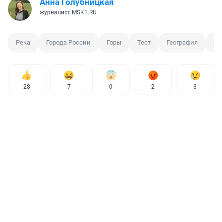
Анна Голубницкая
журналист MSK1.RU
Река
Города России
Горы
Тест
География
Зн
28
7
0
2
3