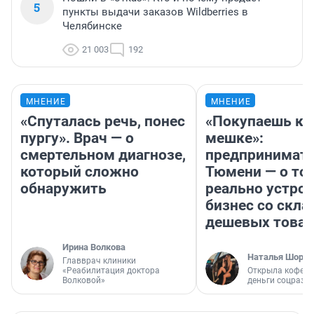
5
пункты выдачи заказов Wildberries в
Челябинске
21 003
192
МНЕНИЕ
МНЕНИЕ
«Спуталась речь, понес
«Покупаешь ко
пургу». Врач — о
мешке»:
смертельном диагнозе,
предпринимате
который сложно
Тюмени — о том
обнаружить
реально устро
бизнес со скл
дешевых това
Ирина Волкова
Наталья Шорох
Главврач клиники
«Реабилитация доктора
Открыла кофейн
Волковой»
деньги соцразв