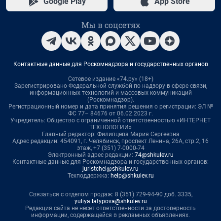
Google Play
App Store
Мы в соцсетях
Контактные данные для Роскомнадзора и государственных органов
Сетевое издание «74.ру» (18+)
Зарегистрировано Федеральной службой по надзору в сфере связи,
информационных технологий и массовых коммуникаций
(Роскомнадзор).
Регистрационный номер и дата принятия решения о регистрации: ЭЛ №
ФС 77– 84676 от 06.02.2023 г.
Учредитель: Общество с ограниченной ответственностью «ИНТЕРНЕТ
ТЕХНОЛОГИИ»
Главный редактор: Филипцева Мария Сергеевна
Адрес редакции: 454091, г. Челябинск, проспект Ленина, 26А, стр.2, 16
этаж, +7 (351) 7-0000-74
Электронный адрес редакции:
74@shkulev.ru
Контактные данные для Роскомнадзора и государственных органов:
juristchel@shkulev.ru
Техподдержка:
help@shkulev.ru
Связаться с отделом продаж: 8 (351) 729-94-90 доб. 3335,
yuliya.latypova@shkulev.ru
Редакция сайта не несет ответственности за достоверность
информации, содержащейся в рекламных объявлениях.