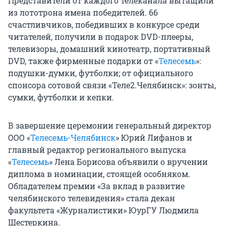
Представители от каждого телеканала вытащили
из лототрона имена победителей. 66
счастливчиков, победивших в конкурсе среди
читателей, получили в подарок DVD-плееры,
телевизоры, домашний кинотеатр, портативный
DVD, также фирменные подарки от «
Телесемь
»:
подушки-думки, футболки; от официального
спонсора сотовой связи «Теле2.Челябинск»: зонты,
сумки, футболки и кепки.
В завершение церемонии генеральный директор
ООО «
Телесемь-Челябинск
» Юрий Лифанов и
главный редактор регионального выпуска
«
Телесемь
» Лена Борисова объявили о вручении
диплома в номинации, стоящей особняком.
Обладателем премии «За вклад в развитие
челябинского телевидения» стала декан
факультета «Журналистики» ЮурГУ Людмила
Шестеркина.