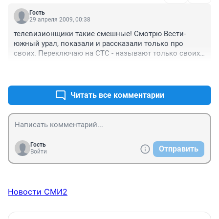
такая обьективность во всем.
Гость
29 апреля 2009, 00:38
телевизионщики такие смешные! Смотрю Вести-
южный урал, показали и рассказали только про 
своих. Переключаю на СТС - называют только своих. 
(ВЭ вообще не смотрю) и т.д.

+0
–0
журналисты, а как же ОБЪЕКТИВНОСТЬ? Скрываете 
успехи конкурентов? Не солидно.
Читать все комментарии
Гость
Отправить
Войти
Новости СМИ2