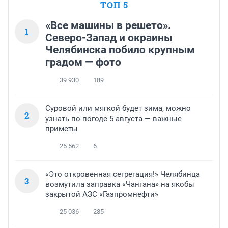
ТОП 5
«Все машины в решето».
1
Северо-Запад и окраины
Челябинска побило крупным
градом — фото
39 930
189
Суровой или мягкой будет зима, можно
2
узнать по погоде 5 августа — важные
приметы
25 562
6
«Это откровенная сегрегация!» Челябинца
3
возмутила заправка «Чангана» на якобы
закрытой АЗС «Газпромнефти»
25 036
285