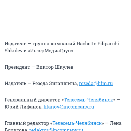
Издатель — группа компаний Hachette Filipacchi
Shkulev и «ИнтерМедиаГруп».
Президент — Виктор Шкулев.
Издатель — Резеда Зиганшина,
rezeda@hfm.ru
Генеральный директор «
Телесемь-Челябинск
» —
Юрий Лифанов,
lifanov@incompany.ru
Главный редактор «
Телесемь-Челябинск
» — Лена
Борисова,
redaktor@incompany.ru