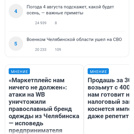
Погода 4 августа подскажет, какой будет
4
осень, — важные приметы
24 939
8
Военком Челябинской области ушел на СВО
5
20 233
109
МНЕНИЕ
МНЕНИЕ
«Маркетплейс нам
Продашь за 300
ничего не должен»:
возьмут с 4000
атаки на WB
нам готовит н
уничтожили
налоговый зако
православный бренд
коснется импор
одежды из Челябинска
даже репетито
— исповедь
предпринимателя