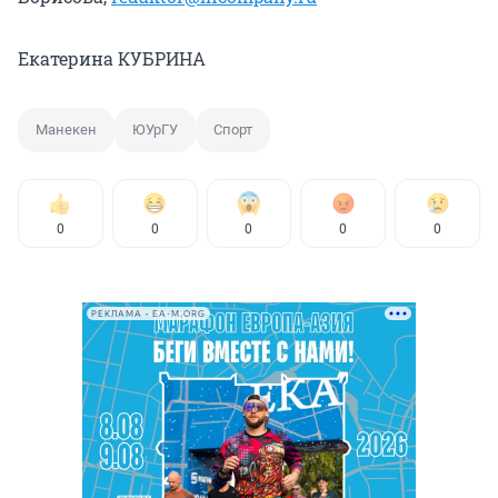
Екатерина КУБРИНА
Манекен
ЮУрГУ
Спорт
0
0
0
0
0
РЕКЛАМА • EA-M.ORG