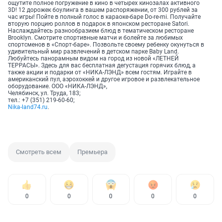
ощутите полное погружение в кино в четырех кинозалах активного
3D! 12 дорожек боулинга в вашем распоряжении, от 300 рублей за
час игры! Пойте в полный голос в караоке-баре Do-re-mi. Получайте
вторую порцию роллов в подарок в японском ресторане Satori.
Наслаждайтесь разнообразием блюд в тематическом ресторане
Brooklyn. Смотрите спортивные матчи и болейте за любимых
спортсменов в «Спорт-баре». Позвольте своему ребенку окунуться в
удивительный мир развлечений в детском парке Baby Land.
Любуйтесь панорамным видом на город из новой «ЛЕТНЕЙ
ТЕРРАСЫ». Здесь для вас бесплатная дегустация горячих блюд, а
также акции и подарки от «НИКА-ЛЭНД» всем гостям. Играйте в
американский пул, аэрохоккей и другое игровое и развлекательное
оборудование. ООО «НИКА-ЛЭНД»,
Челябинск, ул. Труда, 183;
тел.: +7 (351) 219-60-60;
Nika-land74.ru
.
Смотреть всем
Премьера
0
0
0
0
0