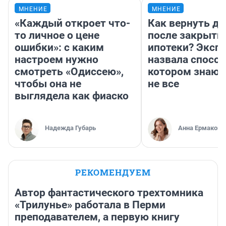
МНЕНИЕ
МНЕНИЕ
«Каждый откроет что-
Как вернуть де
то личное о цене
после закрыти
ошибки»: с каким
ипотеки? Эксп
настроем нужно
назвала способ
смотреть «Одиссею»,
котором знают
чтобы она не
не все
выглядела как фиаско
Надежда Губарь
Анна Ермакова
РЕКОМЕНДУЕМ
Автор фантастического трехтомника
«Трилунье» работала в Перми
преподавателем, а первую книгу