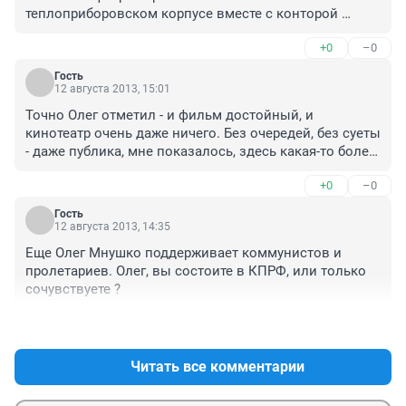
теплоприборовском корпусе вместе с конторой 
пластиковых окон.

+0
–0
Видимо, хозяин лично знаком со всеми работниками.
Гость
12 августа 2013, 15:01
Точно Олег отметил - и фильм достойный, и 
кинотеатр очень даже ничего. Без очередей, без суеты 
- даже публика, мне показалось, здесь какая-то более 
интеллигентная. А то реально надоели уже эти 
+0
–0
жующие-ржущие-шуршащие "зрители" - хоть сюда пока 
не добрались, и то радует
Гость
12 августа 2013, 14:35
Еще Олег Мнушко поддерживает коммунистов и 
пролетариев. Олег, вы состоите в КПРФ, или только 
сочувствуете ?
+0
–0
Читать все комментарии