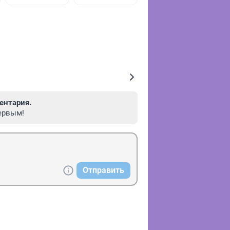
ентария.
ервым!
Отправить