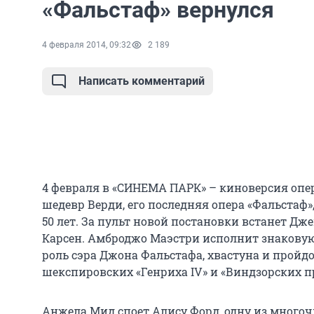
«Фальстаф» вернулся
4 февраля 2014, 09:32
2 189
Написать комментарий
4 февраля в «СИНЕМА ПАРК» – киноверсия опе
шедевр Верди, его последняя опера «Фальстаф»,
50 лет. За пульт новой постановки встанет Дж
Карсен. Амброджо Маэстри исполнит знаковую
роль сэра Джона Фальстафа, хвастуна и пройд
шекспировских «Генриха IV» и «Виндзорских п
Анжела Мид споет Алису Форд, одну из много