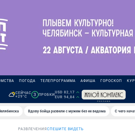
ОМСТВА
ПОГОДА
ТЕЛЕПРОГРАММА
АФИША
ГОРОСКОП
КУР
USD 82,17
СЕЙЧАС
3
ПРОБКИ
+29°C
EUR 94,84
Челябинска
Вдову бойца развели с мужем без ее ведома
С чего нач
РАЗВЛЕЧЕНИЯ
СПЕШИТЕ ВИДЕТЬ