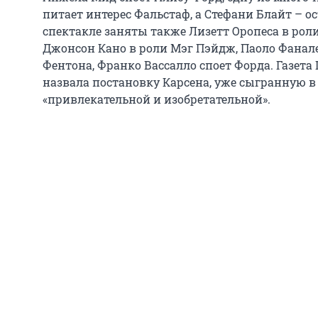
питает интерес Фальстаф, а Стефани Блайт – о
спектакле заняты также Лизетт Оропеса в ро
Джонсон Кано в роли Мэг Пэйдж, Паоло Фанале
Фентона, Франко Вассалло споет Форда. Газета I
назвала постановку Карсена, уже сыгранную в 
«привлекательной и изобретательной».