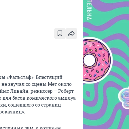
ры «Фальстаф». Блестящий
 не звучал со сцены Мет около
еймс Ливайн, режиссер – Роберт
 для басов комического амплуа
охи, сошедшего со страниц
роказниц».
численных дам, к которым