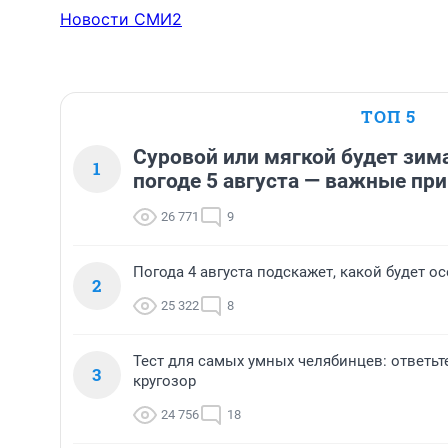
Новости СМИ2
ТОП 5
Суровой или мягкой будет зим
1
погоде 5 августа — важные пр
26 771
9
Погода 4 августа подскажет, какой будет 
2
25 322
8
Тест для самых умных челябинцев: ответьте
3
кругозор
24 756
18