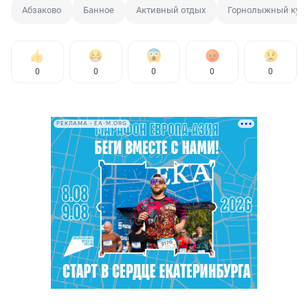
Абзаково
Банное
Активный отдых
Горнолыжный куро
0
0
0
0
0
РЕКЛАМА • EA-M.ORG