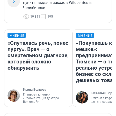
5
пункты выдачи заказов Wildberries в
Челябинске
19 811
195
МНЕНИЕ
МНЕНИЕ
«Спуталась речь, понес
«Покупаешь ко
пургу». Врач — о
мешке»:
смертельном диагнозе,
предпринимате
который сложно
Тюмени — о том
обнаружить
реально устро
бизнес со скл
дешевых това
Ирина Волкова
Наталья Шорох
Главврач клиники
«Реабилитация доктора
Открыла кофейн
Волковой»
деньги соцразв