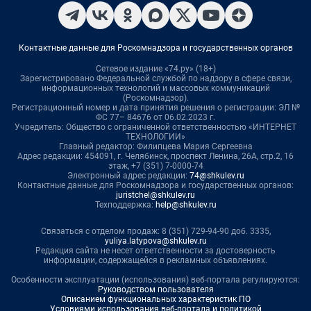
Контактные данные для Роскомнадзора и государственных органов
Сетевое издание «74.ру» (18+)
Зарегистрировано Федеральной службой по надзору в сфере связи,
информационных технологий и массовых коммуникаций
(Роскомнадзор).
Регистрационный номер и дата принятия решения о регистрации: ЭЛ №
ФС 77– 84676 от 06.02.2023 г.
Учредитель: Общество с ограниченной ответственностью «ИНТЕРНЕТ
ТЕХНОЛОГИИ»
Главный редактор: Филипцева Мария Сергеевна
Адрес редакции: 454091, г. Челябинск, проспект Ленина, 26А, стр.2, 16
этаж, +7 (351) 7-0000-74
Электронный адрес редакции:
74@shkulev.ru
Контактные данные для Роскомнадзора и государственных органов:
juristchel@shkulev.ru
Техподдержка:
help@shkulev.ru
Связаться с отделом продаж: 8 (351) 729-94-90 доб. 3335,
yuliya.latypova@shkulev.ru
Редакция сайта не несет ответственности за достоверность
информации, содержащейся в рекламных объявлениях.
Особенности эксплуатации (использования) веб-портала регулируются:
Руководством пользователя
Описанием функциональных характеристик ПО
Условиями использования веб-портала и политикой