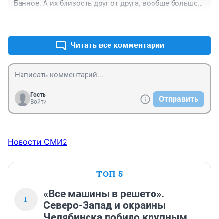
Банное. А их близость друг от друга, вообще большой 
плюс!
+1
–0
Читать все комментарии
Гость
Отправить
Войти
Новости СМИ2
ТОП 5
«Все машины в решето».
1
Северо-Запад и окраины
Челябинска побило крупным