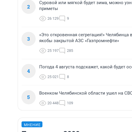
Суровой или мягкой будет зима, можно узн
2
приметы
26 129
9
«Это откровенная сегрегация!» Челябинца 
3
якобы закрытой АЗС «Газпромнефти»
25 197
285
Погода 4 августа подскажет, какой будет 
4
25 021
8
Военком Челябинской области ушел на СВ
5
20 448
109
МНЕНИЕ