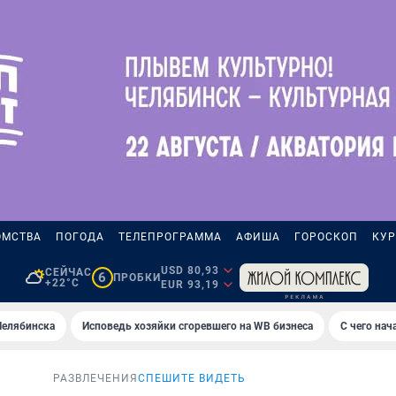
ОМСТВА
ПОГОДА
ТЕЛЕПРОГРАММА
АФИША
ГОРОСКОП
КУР
USD 80,93
СЕЙЧАС
6
ПРОБКИ
+22°C
EUR 93,19
Челябинска
Исповедь хозяйки сгоревшего на WB бизнеса
С чего на
РАЗВЛЕЧЕНИЯ
СПЕШИТЕ ВИДЕТЬ