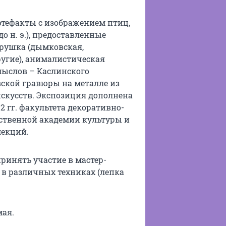
ртефакты с изображением птиц,
о н. э.), предоставленные
грушка (дымковская,
ругие), анималистическая
мыслов – Каслинского
вской гравюры на металле из
скусств. Экспозиция дополнена
гг. факультета декоративно-
ственной академии культуры и
лекций.
ринять участие в мастер-
 в различных техниках (лепка
мая.