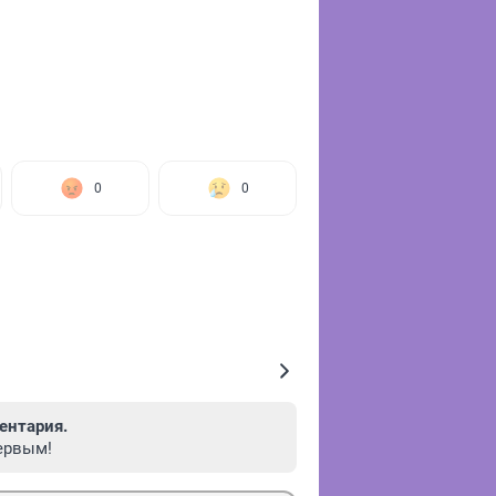
0
0
ентария.
ервым!