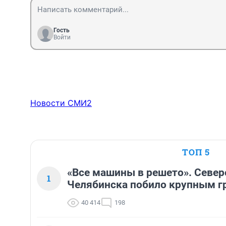
Гость
Войти
Новости СМИ2
ТОП 5
«Все машины в решето». Север
1
Челябинска побило крупным г
40 414
198