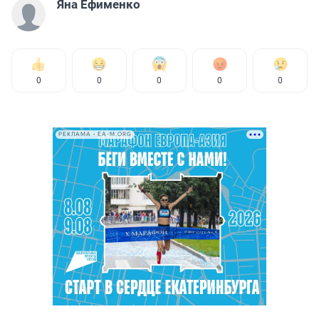
Яна Ефименко
0
0
0
0
0
РЕКЛАМА • EA-M.ORG