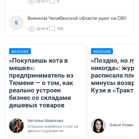
25 011
8
Военком Челябинской области ушел на СВО
5
20 414
109
МНЕНИЕ
МНЕНИЕ
«Покупаешь кота в
«Поздно, но лу
мешке»:
никогда»: журн
предприниматель из
расписала плю
Тюмени — о том, как
минусы возвр
реально устроен
Кузи в «Тракто
бизнес со складами
дешевых товаров
Наталья Шорохова
Олеся Усова
Открыла кофейную точку на
деньги соцразвития