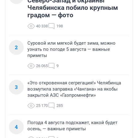
Северо-Запад и окраины
Челябинска побило крупным
градом — фото
40 338
198
Суровой или мягкой будет зима, можно
2
узнать по погоде 5 августа — важные
приметы
26 065
9
«Это откровенная сегрегация!» Челябинца
3
возмутила заправка «Чангана» на якобы
закрытой АЗС «Газпромнефти»
25 170
285
Погода 4 августа подскажет, какой будет
4
осень, — важные приметы