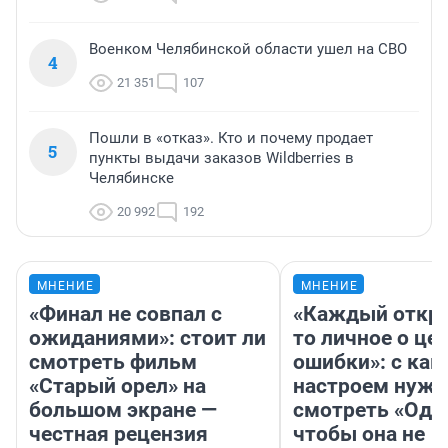
Военком Челябинской области ушел на СВО
4
21 351
107
Пошли в «отказ». Кто и почему продает
5
пункты выдачи заказов Wildberries в
Челябинске
20 992
192
МНЕНИЕ
МНЕНИЕ
«Финал не совпал с
«Каждый откро
ожиданиями»: стоит ли
то личное о це
смотреть фильм
ошибки»: с как
«Старый орел» на
настроем нужн
большом экране —
смотреть «Оди
честная рецензия
чтобы она не