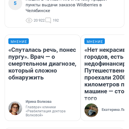
5
пункты выдачи заказов Wildberries в
Челябинске
20 922
192
МНЕНИЕ
МНЕНИЕ
«Спуталась речь, понес
«Нет некрасив
пургу». Врач — о
городов, есть
смертельном диагнозе,
недофинансиро
который сложно
Путешественн
обнаружить
проехали 2000
километров по 
машине — стои
того
Ирина Волкова
Главврач клиники
Екатерина Лит
«Реабилитация доктора
Волковой»