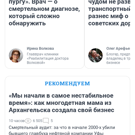
пургу». Врач — о
чудом не разва
смертельном диагнозе,
транспортный 
который сложно
разнес миф о 
обнаружить
советских доро
Ирина Волкова
Олег Арефьев
Главврач клиники
Блогер, предпри
«Реабилитация доктора
владелец в тра
Волковой»
бизнесе
РЕКОМЕНДУЕМ
«Мы начали в самое нестабильное
время»: как многодетная мама из
Архангельска создала свой бизнес
10 часов
6 505
5
Смертельный аудит: за что в начале 2000-х убили
бывшего главбуха нефтяной компании Уфы