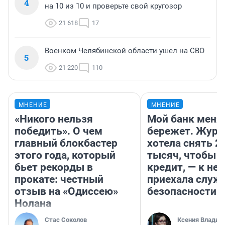
4
на 10 из 10 и проверьте свой кругозор
21 618
17
Военком Челябинской области ушел на СВО
5
21 220
110
МНЕНИЕ
МНЕНИЕ
«Никого нельзя
Мой банк меня
победить». О чем
бережет. Журн
главный блокбастер
хотела снять 2
этого года, который
тысяч, чтобы п
бьет рекорды в
кредит, — к не
прокате: честный
приехала служ
отзыв на «Одиссею»
безопасности
Нолана
Стас Соколов
Ксения Владим