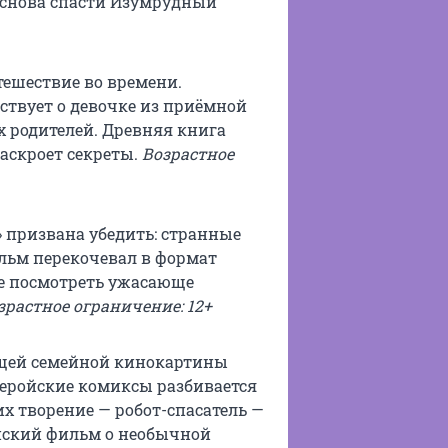
 снова спасти Изумрудный
тешествие во времени.
ствует о девочке из приёмной
х родителей. Древняя книга
аскроет секреты.
Возрастное
 призвана убедить: странные
ильм перекочевал в формат
е посмотреть ужасающе
зрастное ограничение: 12+
ющей семейной кинокартины
ргеройские комиксы разбивается
х творение — робот-спасатель —
йский фильм о необычной