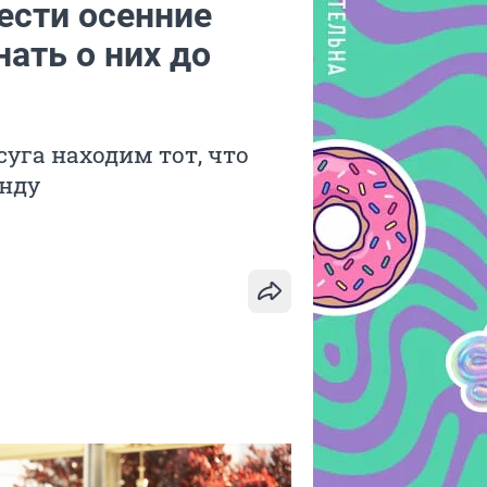
вести осенние
ать о них до
уга находим тот, что
нду