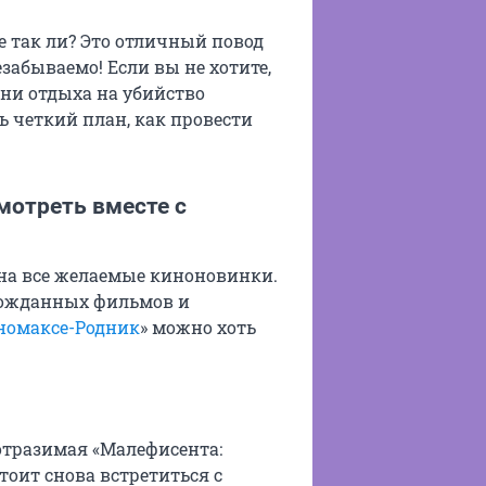
е так ли? Это отличный повод
абываемо! Если вы не хотите,
ни отдыха на убийство
 четкий план, как провести
смотреть вместе с
на все желаемые киноновинки.
лгожданных фильмов и
номаксе-Родник
» можно хоть
отразимая «Малефисента:
оит снова встретиться с