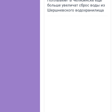
Поплывем? В Челябинске еще
больше увеличат сброс воды из
Шершневского водохранилища