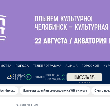
ОМСТВА
ПОГОДА
ТЕЛЕПРОГРАММА
АФИША
ГОРОСКОП
КУР
USD 81,41
СЕЙЧАС
0
ПРОБКИ
+11°C
EUR 94,06
Челябинска
Исповедь хозяйки сгоревшего на WB бизнеса
С чего на
РАЗВЛЕЧЕНИЯ