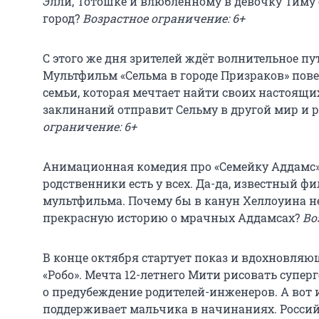
Элли, Тотошке и влюблённому в девочку Тиму
город?
Возрастное ограничение: 6+
С этого же дня зрителей ждёт волнительное пу
Мультфильм «Сельма в городе Призраков» пове
семьи, которая мечтает найти своих настоящи
заклинаний отправит Сельму в другой мир и р
ограничение: 6+
Анимационная комедия про «Семейку Аддамс»
родственники есть у всех. Да-да, известный ф
мультфильма. Почему бы в канун Хеллоуина н
прекрасную историю о мрачных Аддамсах?
Во
В конце октября стартует показ и вдохновля
«Робо». Мечта 12-летнего Мити рисовать супе
о предубеждение родителей-инженеров. А вот и
поддерживает мальчика в начинаниях. Росси