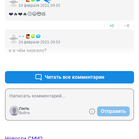
классическое целеполагание, ничего общего с 
24 февраля 2023, 09:55
ритуалами в зеркальную дату не имеет.
❤️🔥❤️🔥😐😉😎💩
+0
–0
~ ~
24 февраля 2023, 09:53
и в чём зеркало?
+0
–0
Читать все комментарии
Гость
Отправить
Войти
Новости СМИ2