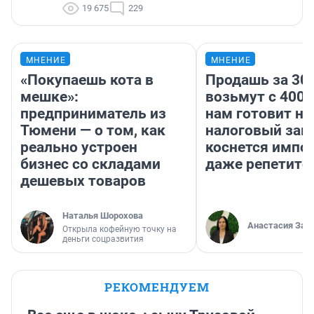
19 675
229
МНЕНИЕ
МНЕНИЕ
«Покупаешь кота в
Продашь за 300
мешке»:
возьмут с 4000
предприниматель из
нам готовит н
Тюмени — о том, как
налоговый зако
реально устроен
коснется импор
бизнес со складами
даже репетито
дешевых товаров
Наталья Шорохова
Анастасия Зав
Открыла кофейную точку на
деньги соцразвития
РЕКОМЕНДУЕМ