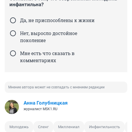
инфантильна?
Да, не приспособлены к жизни
Нет, выросло достойное
поколение
Мне есть что сказать в
комментариях
Мнение автора может не совпадать с мнением редакции
Анна Голубницкая
журналист MSK1.RU
Молодежь
Сленг
Миллениал
Инфантильность
П