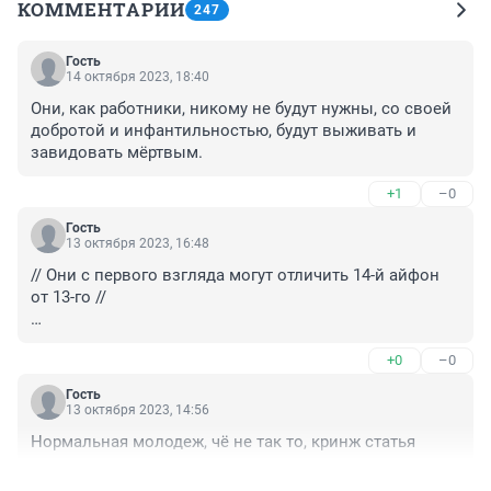
КОММЕНТАРИИ
247
Гость
14 октября 2023, 18:40
Они, как работники, никому не будут нужны, со своей 
добротой и инфантильностью, будут выживать и 
завидовать мёртвым.
+1
–0
Гость
13 октября 2023, 16:48
// Они с первого взгляда могут отличить 14-й айфон 
от 13-го //

Да. 

+0
–0
// и без труда разобраться практически с любым 
Гость
электронным устройством //

13 октября 2023, 14:56
Нормальная молодеж, чё не так то, кринж статья
Нет. Банальное сохранение музыки на внутреннем 
носителе телефона для них сложно, скачка с 
+0
–0