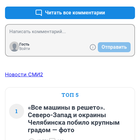
торрентов или подделка скриншота в отладочной 
консоли браузера вообще запредельное 
Читать все комментарии
кульхацкерство.
Гость
Отправить
Войти
Новости СМИ2
ТОП 5
«Все машины в решето».
1
Северо-Запад и окраины
Челябинска побило крупным
градом — фото