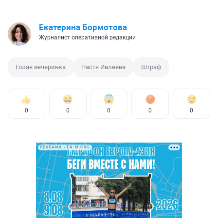
Екатерина Бормотова
Журналист оперативной редакции
Голая вечеринка
Настя Ивлеева
Штраф
0
0
0
0
0
РЕКЛАМА • EA-M.ORG