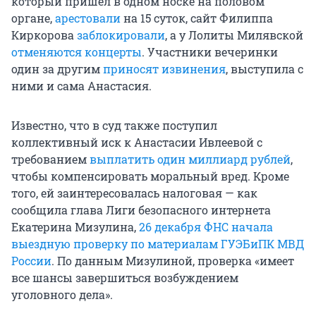
который пришел в одном носке на половом
органе,
арестовали
на 15 суток, сайт Филиппа
Киркорова
заблокировали
, а у Лолиты Милявской
отменяются концерты
. Участники вечеринки
один за другим
приносят извинения
, выступила с
ними и сама Анастасия.
Известно, что в суд также поступил
коллективный иск к Анастасии Ивлеевой с
требованием
выплатить один миллиард рублей
,
чтобы компенсировать моральный вред. Кроме
того, ей заинтересовалась налоговая — как
сообщила глава Лиги безопасного интернета
Екатерина Мизулина,
26 декабря ФНС начала
выездную проверку по материалам ГУЭБиПК МВД
России
. По данным Мизулиной, проверка «имеет
все шансы завершиться возбуждением
уголовного дела».