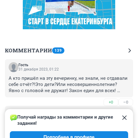
КОММЕНТАРИИ
139
Гость
31 декабря 2023, 01:22
А кто пришёл на эту вечеринку, не знали, не отдавали 
себе отчёт?!Это дети?Или несовершеннолетние? 
Явно с головой не дружат! Закон един для всех! 
Наказать!
+0
–0
Гость
31 декабря 2023, 01:14
Получай награды за комментарии и другие 
задания!
А кто пришёл на эту вечеринку, не знали, не отдавали 
себе отчёт?!Это дети?Или несовершеннолетние?Или 
Подробнее в профиле
с головой не дружат! Наказать!