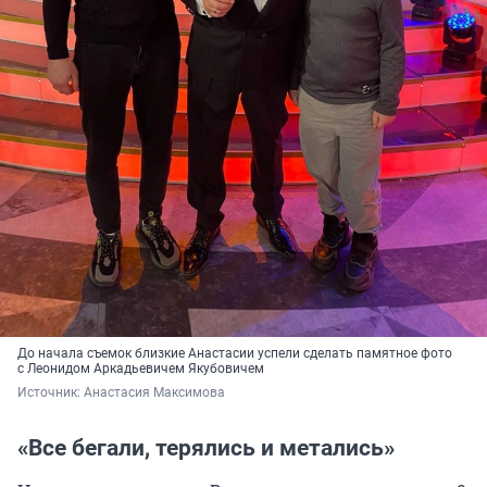
До начала съемок близкие Анастасии успели сделать памятное фото
с Леонидом Аркадьевичем Якубовичем
Источник: 
Анастасия Максимова
«Все бегали, терялись и метались»