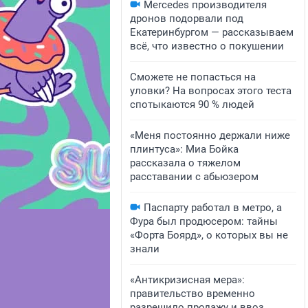
Mercedes производителя
дронов подорвали под
Екатеринбургом — рассказываем
всё, что известно о покушении
Сможете не попасться на
уловки? На вопросах этого теста
спотыкаются 90 % людей
«Меня постоянно держали ниже
плинтуса»: Миа Бойка
рассказала о тяжелом
расставании с абьюзером
Паспарту работал в метро, а
Фура был продюсером: тайны
«Форта Боярд», о которых вы не
знали
«Антикризисная мера»:
правительство временно
разрешило продажу и ввоз