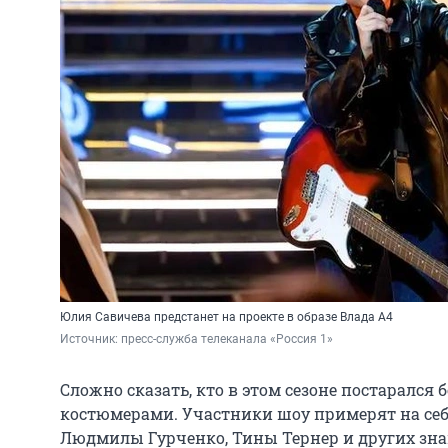
Юлия Савичева предстанет на проекте в образе Влада А4
Источник: 
пресс-служба телеканала «Россия 1»
Сложно сказать, кто в этом сезоне постарался
костюмерами. Участники шоу примерят на себя
Людмилы Гурченко, Тины Тернер и других зна