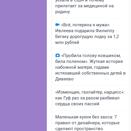
уехала в США и почему
прилетает за медициной на
родину
«Всё, потеряла я мужа»:
Ивлеева подарила Филиппу
Бегаку дорогущую лодку за 1,2
млн рублей
«Пробила голову ковшиком,
била поленом». Жуткая история
набожной матери, годами
истязавшей собственных детей в
Дивеево
«Изменщик, газлайтер, нарцисс»:
как Гуф раз за разом разбивал
сердца своих пассий
Маленькая кухня без хаоса: 7
правил от дизайнера, которые
сделают пространство