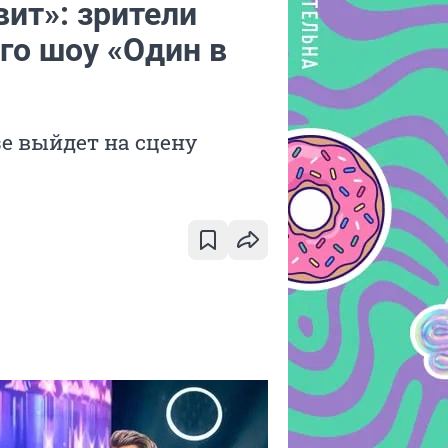
вит»: зрители
го шоу «Один в
зе выйдет на сцену