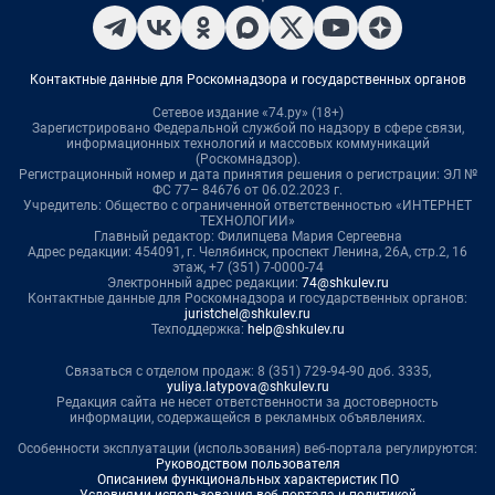
Контактные данные для Роскомнадзора и государственных органов
Сетевое издание «74.ру» (18+)
Зарегистрировано Федеральной службой по надзору в сфере связи,
информационных технологий и массовых коммуникаций
(Роскомнадзор).
Регистрационный номер и дата принятия решения о регистрации: ЭЛ №
ФС 77– 84676 от 06.02.2023 г.
Учредитель: Общество с ограниченной ответственностью «ИНТЕРНЕТ
ТЕХНОЛОГИИ»
Главный редактор: Филипцева Мария Сергеевна
Адрес редакции: 454091, г. Челябинск, проспект Ленина, 26А, стр.2, 16
этаж, +7 (351) 7-0000-74
Электронный адрес редакции:
74@shkulev.ru
Контактные данные для Роскомнадзора и государственных органов:
juristchel@shkulev.ru
Техподдержка:
help@shkulev.ru
Связаться с отделом продаж: 8 (351) 729-94-90 доб. 3335,
yuliya.latypova@shkulev.ru
Редакция сайта не несет ответственности за достоверность
информации, содержащейся в рекламных объявлениях.
Особенности эксплуатации (использования) веб-портала регулируются:
Руководством пользователя
Описанием функциональных характеристик ПО
Условиями использования веб-портала и политикой