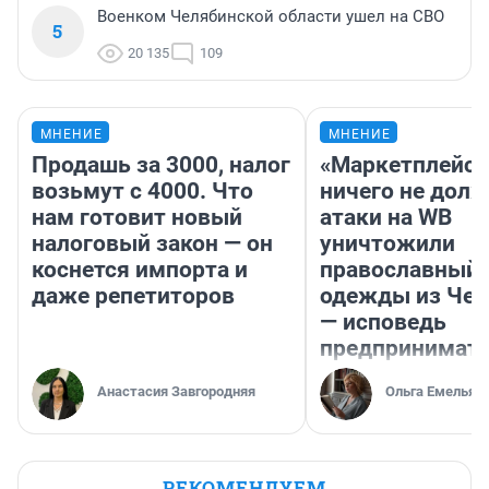
Военком Челябинской области ушел на СВО
5
20 135
109
МНЕНИЕ
МНЕНИЕ
Продашь за 3000, налог
«Маркетплейс 
возьмут с 4000. Что
ничего не долж
нам готовит новый
атаки на WB
налоговый закон — он
уничтожили
коснется импорта и
православный 
даже репетиторов
одежды из Чел
— исповедь
предпринимат
Анастасия Завгородняя
Ольга Емельян
РЕКОМЕНДУЕМ