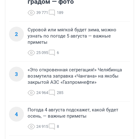
градом — фото
39 771
189
Суровой или мягкой будет зима, можно
2
узнать по погоде 5 августа — важные
приметы
25 095
6
«Это откровенная сегрегация!» Челябинца
3
возмутила заправка «Чангана» на якобы
закрытой АЗС «Газпромнефти»
24 964
285
Погода 4 августа подскажет, какой будет
4
осень, — важные приметы
24 915
8