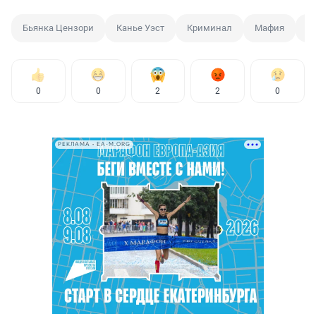
Бьянка Цензори
Канье Уэст
Криминал
Мафия
М
0
0
2
2
0
РЕКЛАМА • EA-M.ORG