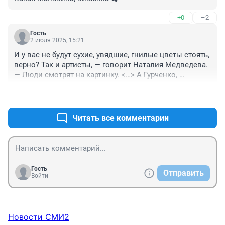
+0
–2
Гость
2 июля 2025, 15:21
И у вас не будут сухие, увядшие, гнилые цветы стоять, 
верно? Так и артисты, — говорит Наталия Медведева. 
— Люди смотрят на картинку. <…> А Гурченко, 
Алентова, прости господи, Пугачёва? Вот уж живые 
+7
–0
цветы.
Читать все комментарии
Гость
Отправить
Войти
Новости СМИ2