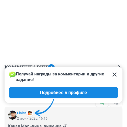
КОММЕНТАРИИ
4
Получай награды за комментарии и другие 
задания!
Гость
2 июля 2025, 18:47
Подробнее в профиле
Прям "звезда".....не смешите
+4
–0
Finish
2 июля 2025, 16:16
Какая Мальвина, вишенка 🍒