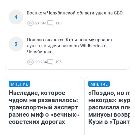
Военком Челябинской области ушел на СВО
4
21 041
110
Пошли в «отказ». Кто и почему продает
5
пункты выдачи заказов Wildberries в
Челябинске
20 284
196
МНЕНИЕ
МНЕНИЕ
Наследие, которое
«Поздно, но лу
чудом не развалилось:
никогда»: журн
транспортный эксперт
расписала плю
разнес миф о «вечных»
минусы возвр
советских дорогах
Кузи в «Тракто