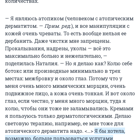
количествах.
— Я являюсь атопиком (человеком с атопическим
дерматитом. —
Прим. ред
.), и все манипуляции с
кожей очень чреваты. То есть вообще нельзя ее
дербанить. Даже чистки мне запрещены.
Прокалывания, надрезы, уколы — всё это
максимально больно и нежелательно, —
поделилась Наталия. — Но я делаю как? Колю себе
ботокс или производные минимально в трех
местах: межбровку и около глаз. Потому что у
меня очень много мимических морщин, очень
подвижное лицо, а кожа очень тонкая. И вот около
глаз, если честно, у меня много морщин, туда я
колю, чтобы они тоже не заламывались. Кремами
я пользуюсь только дерматологическими. Делаю
световую терапию, например, ее мне тоже для
атопического дерматита надо. <…>
Я бы хотела,
возможно, больше пользоваться услугами