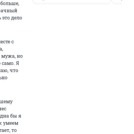
 больше,
брачный
 это дело
есте с
а,
 мужа, но
 само. Я
маю, что
ьно
ьшему
нес
Одна бы я
к умеем
ает, то