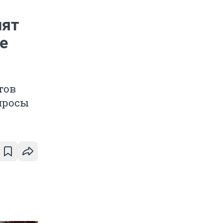
лят
е
тов
просы