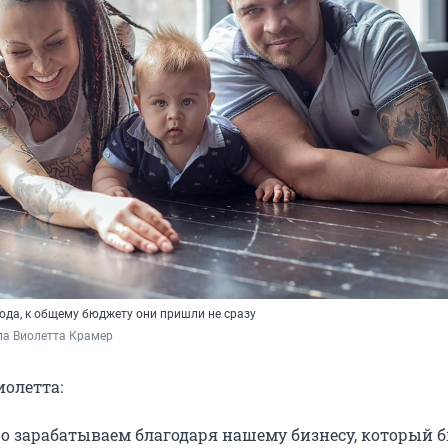
года, к общему бюджету они пришли не сразу
а Виолетта Крамер 
иолетта:
о зарабатываем благодаря нашему бизнесу, который 