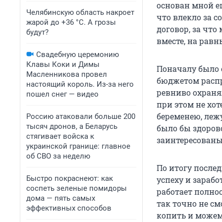
основан мной е
Челябинскую область накроет
что влекло за 
жарой до +36 °C. А грозы
договор, за что
будут?
вместе, на равн
Свадебную церемонию
Клавы Коки и Димы
Поначалу было с
Масленникова провел
бюджетом распр
настоящий король. Из-за него
ревниво охранял
пошел снег — видео
при этом не хот
беременею, лежу
Россию атаковали больше 200
тысяч дронов, а Беларусь
было бы здоров
стягивает войска к
заинтересованы 
украинской границе: главное
об СВО за неделю
По итогу после
Быстро покраснеют: как
успеху и зарабо
соспеть зеленые помидоры
работает полнос
дома — пять самых
так точно не см
эффективных способов
копить и можем 