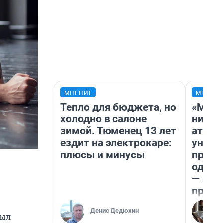
МНЕНИЕ
МНЕНИ
Тепло для бюджета, но
«Марк
холодно в салоне
ничег
зимой. Тюменец 13 лет
атаки
ездит на электрокаре:
уничт
плюсы и минусы
право
одежд
— исп
предп
Денис Дедюхин
был