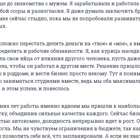
ще до знакомства с мужем. Я зарабатывала и работала
собой ссоры и разногласия. Я даже думала заключить 
 мне сейчас стыдно, пока мы не попробовали развивать
ых.
ложно перестать делить деньги на «твое» и «мое», а вм
еделить и рабочие обязанности. Я, как курица-наседк
а свои яйца от влияния другого человека, пусть даже
ела, чтобы он работал в другом месте. Решение пришло
 в роддоме, и вести бизнес просто некому. Тут я пони
о заниматься студиями вместе, ведь мы оба максимал
в этом успехе, и понеслось.
дних лет работы именно вдвоем мы пришли к наибол
тку, объединив сильные качества каждого. Сейчас биз
тью автономно, доходность непрерывно идет в рост. 
огла. Мы не чувствуем ограничения в бюджете, так ка
позволить себе всё, что запланировали. А если не хват