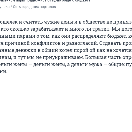
е семейные пары поддерживают идею общего бюджета
унова / Сеть городских порталов 
ошелек и считать чужие деньги в обществе не принято
 кто сколько зарабатывает и много ли тратит. Мы пог
ными парами о том, как они распределяют бюджет, 
ся причиной конфликтов и разногласий. Отдавать кро
анные денежки в общий котел порой ой как не хочется
нам, и тут мы не приукрашиваем. Большая часть о
деньги жены — деньги жены, а деньги мужа — общие: п
ий.