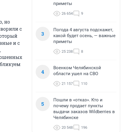
приметы
26 654
9
, но
оворили с
Погода 4 августа подскажет,
3
который
какой будет осень, — важные
приметы
вные и с
,
25 238
8
прошенных
убликуем
Военком Челябинской
4
области ушел на СВО
21 157
110
Пошли в «отказ». Кто и
5
почему продает пункты
выдачи заказов Wildberries в
Челябинске
20 548
196