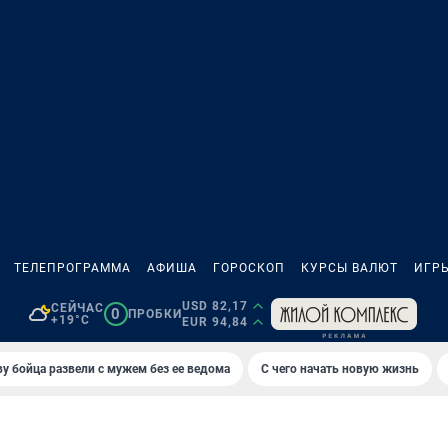
ТЕЛЕПРОГРАММА
АФИША
ГОРОСКОП
КУРСЫ ВАЛЮТ
ИГР
USD 82,17
СЕЙЧАС
0
ПРОБКИ
+19°C
EUR 94,84
у бойца развели с мужем без ее ведома
С чего начать новую жизнь