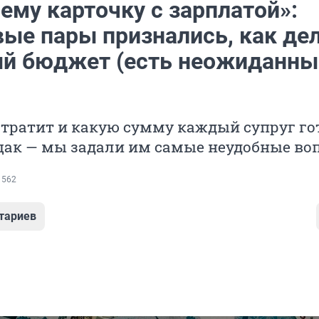
ему карточку с зарплатой»:
вые пары признались, как де
й бюджет (есть неожиданны
 тратит и какую сумму каждый супруг го
бщак — мы задали им самые неудобные во
 562
тариев