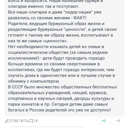
взять и выбросить. Наши нынешние буржуи и 
олигархи именно так и поступают. 

Все наши олигархи и даже "лидер нации" уже 
развелись со своими женами - ФАКТ! 

Родители, ведущие буржуазный образ жизни и 
разделяющие буржуазные "ценности", и детей своих 
готовят к такому же образу жизни, воспитывают в 
них те же самые «ценности».

Нет необходимости изымать детей из семьи в 
социалистическом обществе (за самым редким 
исключением!) - дети будут проводить гораздо 
больше времени со своими сверстниками в 
коллективах, где им будет гораздо интереснее, чем 
скучать дома в одиночестве или в лучшем случае в 
обнимку с компьютером.

В СССР было множество общественных бесплатных 
образовательных учреждений, секций, кружков, 
спортивных и научных лагерей, дворцы культуры и 
парки юннатов и пр. Сегодня детям даже самых 
богатых в России родителей это уже не доступно!
+0
–9
ОТВЕТИТЬ
18