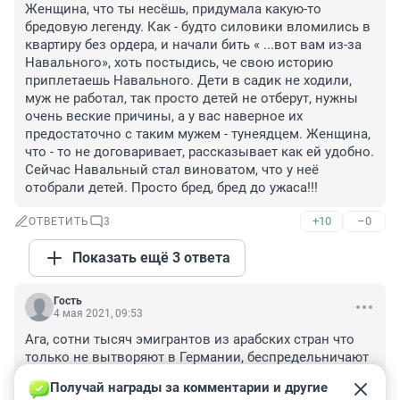
Женщина, что ты несёшь, придумала какую-то 
бредовую легенду. Как - будто силовики вломились в 
квартиру без ордера, и начали бить « ...вот вам из-за 
Навального», хоть постыдись, че свою историю 
приплетаешь Навального. Дети в садик не ходили, 
муж не работал, так просто детей не отберут, нужны 
очень веские причины, а у вас наверное их 
предостаточно с таким мужем - тунеядцем. Женщина, 
что - то не договаривает, рассказывает как ей удобно. 
Сейчас Навальный стал виноватом, что у неё 
отобрали детей. Просто бред, бред до ужаса!!!
+10
–0
ОТВЕТИТЬ
3
Показать ещё 3 ответа
Гость
4 мая 2021, 09:53
Ага, сотни тысяч эмигрантов из арабских стран что 
только не вытворяют в Германии, беспредельничают 
(судя по нашему телевизору),да и детишек по десятку 
Получай награды за комментарии и другие 
в их семьях.Немцы их терпят. А вот у русской семьи 