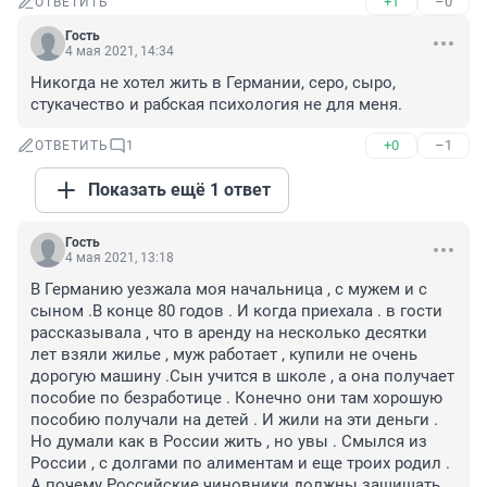
+1
–0
ОТВЕТИТЬ
Гость
4 мая 2021, 14:34
Никогда не хотел жить в Германии, серо, сыро, 
стукачество и рабская психология не для меня.
+0
–1
ОТВЕТИТЬ
1
Показать ещё 1 ответ
Гость
4 мая 2021, 13:18
В Германию уезжала моя начальница , с мужем и с 
сыном .В конце 80 годов . И когда приехала . в гости 
рассказывала , что в аренду на несколько десятки 
лет взяли жилье , муж работает , купили не очень 
дорогую машину .Сын учится в школе , а она получает 
пособие по безработице . Конечно они там хорошую 
пособию получали на детей . И жили на эти деньги . 
Но думали как в России жить , но увы . Смылся из 
России , с долгами по алиментам и еще троих родил . 
А почему Российские чиновники должны защищать . 