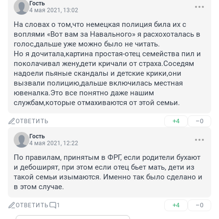
Гость
4 мая 2021, 13:02
На словах о том,что немецкая полиция била их с 
воплями «Вот вам за Навального» я расхохоталась в 
голос,дальше уже можно было не читать.

Но я дочитала,картина простая-отец семейства пил и 
поколачивал жену,дети кричали от страха.Соседям 
надоели пьяные скандалы и детские крики,они 
вызвали полицию,дальше включилась местная 
ювеналка.Это все понятно даже нашим 
службам,которые отмахиваются от этой семьи.
+4
–0
ОТВЕТИТЬ
Гость
4 мая 2021, 12:22
По правилам, принятым в ФРГ, если родители бухают 
и дебоширят, при этом если отец бьет мать, дети из 
такой семьи изымаются. Именно так было сделано и 
в этом случае.
+4
–0
ОТВЕТИТЬ
1