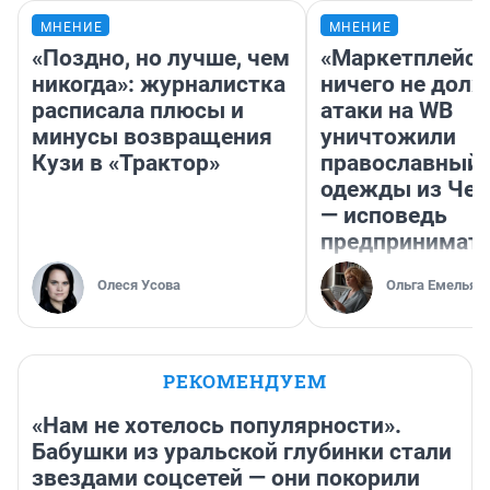
МНЕНИЕ
МНЕНИЕ
«Поздно, но лучше, чем
«Маркетплейс 
никогда»: журналистка
ничего не долж
расписала плюсы и
атаки на WB
минусы возвращения
уничтожили
Кузи в «Трактор»
православный 
одежды из Чел
— исповедь
предпринимат
Олеся Усова
Ольга Емельян
РЕКОМЕНДУЕМ
«Нам не хотелось популярности».
Бабушки из уральской глубинки стали
звездами соцсетей — они покорили