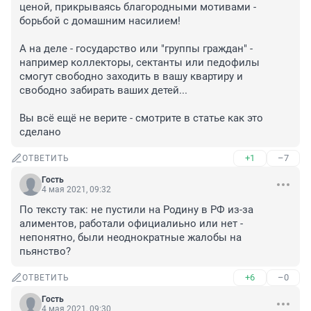
ценой, прикрываясь благородными мотивами - 
борьбой с домашним насилием!

А на деле - государство или "группы граждан" - 
например коллекторы, сектанты или педофилы 
смогут свободно заходить в вашу квартиру и 
свободно забирать ваших детей...

Вы всё ещё не верите - смотрите в статье как это 
сделано
+1
–7
ОТВЕТИТЬ
Гость
4 мая 2021, 09:32
По тексту так: не пустили на Родину в РФ из-за 
алиментов, работали официалиьно или нет - 
непонятно, были неоднократные жалобы на 
пьянство?
+6
–0
ОТВЕТИТЬ
Гость
4 мая 2021, 09:30