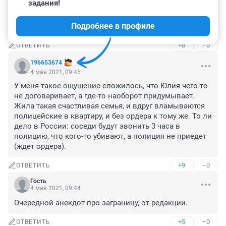
задания!
детишек отобрали.Этож что надо было натворить 
мамой с папой что бы такое произошло!!! Не вся 
Подробнее в профиле
правда в этой статье. НЕ ВЕРЮ!
+8
–0
ОТВЕТИТЬ
196653674
4 мая 2021, 09:45
У меня такое ощущение сложилось, что Юлия чего-то 
не договаривает, а где-то наоборот придумывает. 
Жила такая счастливая семья, и вдруг вламываются 
полицейские в квартиру, и без ордера к тому же. То ли 
дело в России: соседи будут звонить 3 часа в 
полицию, что кого-то убивают, а полиция не приедет 
(ждет ордера).
+9
–0
ОТВЕТИТЬ
Гость
4 мая 2021, 09:44
Очередной анекдот про заграницу, от редакции.
+5
–0
ОТВЕТИТЬ