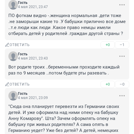
Гость
4 мая 2021, 23:47
ПО фоткам видно -.женщина нормальная .дети тоже 
.не заморыши какие то .У бабушки прилично все доме 
..т.е люди как люди .Какое право немцы имели 
отбирать детей у родителей .граждан другой страны ?
+0
–1
ОТВЕТИТЬ
Гость
4 мая 2021, 23:43
Вот родите троих ..беременными проходите каждый 
раз по 9 месяцев ..потом будете рты разевать .
+0
–0
ОТВЕТИТЬ
Гость
4 мая 2021, 23:09
"Сюда она планирует перевезти из Германии своих 
детей. И уже оформила над ними опеку на бабушку 
Анну Комарову". Шта? Зачем оформлять опеку на 
бабушку при живых родителях? А сама опять в 
Германию уедет? Уже без детей? А детей, немецких 