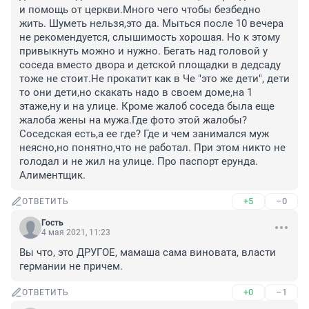
и помощь от церкви.Много чего чтобы безбедно 
жить. Шуметь нельзя,это да. Мыться после 10 вечера 
не рекомендуется, слышимость хорошая. Но к этому 
привыкнуть можно и нужно. Бегать над головой у 
соседа вместо двора и детской площадки в дедсаду 
тоже не стоит.Не прокатит как в Че "это же дети", дети 
то они дети,но скакать надо в своем доме,на 1 
этаже,ну и на улице. Кроме жалоб соседа была еще 
жалоба жены на мужа.Где фото этой жалобы? 
Соседская есть,а ее где? Где и чем занимался муж 
неясно,но понятно,что не работал. При этом никто не 
голодал и не жил на улице. Про паспорт ерунда. 
Алиментщик.
+5
–0
ОТВЕТИТЬ
Гость
4 мая 2021, 11:23
Вы что, это ДРУГОЕ, мамаша сама виновата, власти 
германии не причем.
+0
–1
ОТВЕТИТЬ