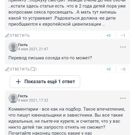
принято ..порнуху смотрят .немцы очень до нее охочи 
..кстати здесь статья есть .что в 2 года детей пора уже 
вопросами секса просвещать. .А мать тут кипишь 
какой то устраивает .Радоваться должна -ее дети 
приобщаются к европейской цивилизации ..
+0
–1
ОТВЕТИТЬ
Гость
4 мая 2021, 21:47
Перевод письма соседа кто-то может?
+0
–0
ОТВЕТИТЬ
1
Показать ещё 1 ответ
Гость
4 мая 2021, 17:32
Комментарии - все как на подбор. Такое впечатление, 
что пишут ювенальщики и завистники. Вы все такие 
идеальные, не пьете-не курите, и считаете, что у вас 
никто детей так запросто отнять не сможет? 
Почитайте наконец прессу, какие у нас 