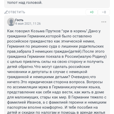
топот над головой.
+0
–0
ОТВЕТИТЬ
Гость
4 мая 2021, 11:26
Как говорил Козьма Прутков:"зри в корень".Дано:у 
гражданки Германии,которой было оставлено 
российское гражданство как этнической немке, 
Германия по решению суда о лишении родительских 
прав,забрала 3 немецких граждан(детей).После этого 
гражданка Германии поехала в России(малую Родину) 
с целью привлечь силы на свою сторону и получить 
детей обратно.Что могут сделать российские 
чиновники и депутаты в случае с немецкой 
гражданкой и немецкими детьми? Очевидно,что 
ничего.Это юридическая сторона вопроса. Вопросы 
по ассимиляции мужа в Германии,изучении языка, 
представление как себя надо вести, как жить в доме 
для малоимущих, стары как мир. В Германии тяжело с 
фамилией Иванов, а с фамилией героини и немецким 
паспортом вполне комфортно. И тебе пособия на 
детей и скидки по налогам и помощь в аренде жилья 