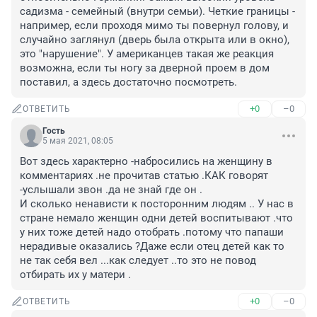
садизма - семейный (внутри семьи). Четкие границы - 
например, если проходя мимо ты повернул голову, и 
случайно заглянул (дверь была открыта или в окно), 
это "нарушение". У американцев такая же реакция 
возможна, если ты ногу за дверной проем в дом 
поставил, а здесь достаточно посмотреть.
+0
–0
ОТВЕТИТЬ
Гость
5 мая 2021, 08:05
Вот здесь характерно -набросились на женщину в 
комментариях .не прочитав статью .КАК говорят 
-услышали звон .да не знай где он .

И сколько ненависти к посторонним людям .. У нас в 
стране немало женщин одни детей воспитывают .что 
у них тоже детей надо отобрать .потому что папаши 
нерадивые оказались ?Даже если отец детей как то 
не так себя вел ...как следует ..то это не повод 
отбирать их у матери .
+0
–0
ОТВЕТИТЬ