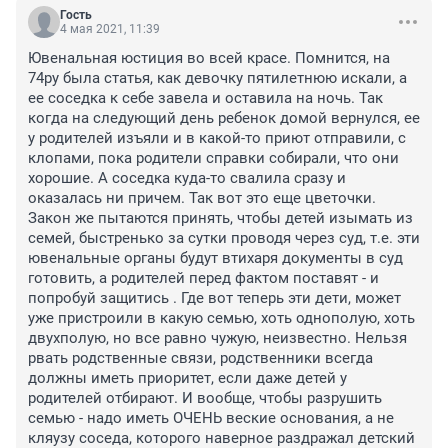
Гость
4 мая 2021, 11:39
Ювенальная юстиция во всей красе. Помнится, на 
74ру была статья, как девочку пятилетнюю искали, а 
ее соседка к себе завела и оставила на ночь. Так 
когда на следующий день ребенок домой вернулся, ее 
у родителей изъяли и в какой-то приют отправили, с 
клопами, пока родители справки собирали, что они 
хорошие. А соседка куда-то свалила сразу и 
оказалась ни причем. Так вот это еще цветочки. 
Закон же пытаются принять, чтобы детей изымать из 
семей, быстренько за сутки проводя через суд, т.е. эти 
ювенальные органы будут втихаря документы в суд 
готовить, а родителей перед фактом поставят - и 
попробуй защитись . Где вот теперь эти дети, может 
уже пристроили в какую семью, хоть однополую, хоть 
двухполую, но все равно чужую, неизвестно. Нельзя 
рвать родственные связи, родственники всегда 
должны иметь приоритет, если даже детей у 
родителей отбирают. И вообще, чтобы разрушить 
семью - надо иметь ОЧЕНЬ веские основания, а не 
кляузу соседа, которого наверное раздражал детский 