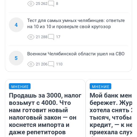
25 262
8
Тест для самых умных челябинцев: ответьте
4
на 10 из 10 и проверьте свой кругозор
21 288
17
Военком Челябинской области ушел на СВО
5
21 206
110
МНЕНИЕ
МНЕНИЕ
Продашь за 3000, налог
Мой банк меня
возьмут с 4000. Что
бережет. Журн
нам готовит новый
хотела снять 2
налоговый закон — он
тысяч, чтобы п
коснется импорта и
кредит, — к не
даже репетиторов
приехала служ