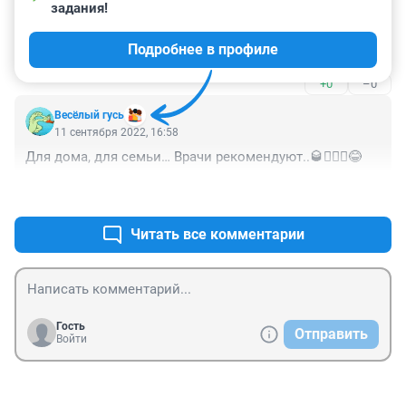
задания!
"Женский алкоголизм победить тяжелее, чем 
мужской"- на вопрос не ответили. Либо Марат не 
Подробнее в профиле
догнал сути вопроса, либо автор статьи не очень 
умеет с текстом работать
+0
–0
Весёлый гусь
11 сентября 2022, 16:58
Для дома, для семьи… Врачи рекомендуют..🥃🤷🏼‍♂️😂
+0
–0
Читать все комментарии
Гость
Отправить
Войти