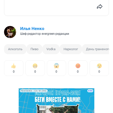
Илья Ненко
Шеф-редактор evergreen-редакции
Алкоголь
Пиво
Vodka
Нарколог
День граненого 
0
0
0
0
0
РЕКЛАМА • EA-M.ORG