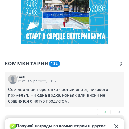
КОММЕНТАРИИ
122
Гость
12 сентября 2022, 10:12
Сем двойной перегонки чистый спирт, никакого 
похмелья. Ни одна водка, коньяк или виски не 
сравнятся с натур продуктом.
+0
–0
Гость
12 сентября 2022, 02:14
Получай награды за комментарии и другие 