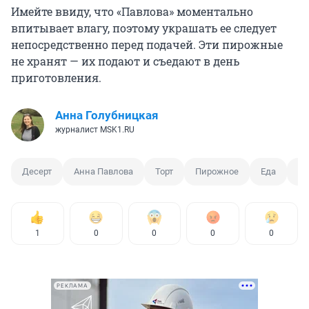
Имейте ввиду, что «Павлова» моментально
впитывает влагу, поэтому украшать ее следует
непосредственно перед подачей. Эти пирожные
не хранят — их подают и съедают в день
приготовления.
Анна Голубницкая
журналист MSK1.RU
Десерт
Анна Павлова
Торт
Пирожное
Еда
Ба
1
0
0
0
0
РЕКЛАМА