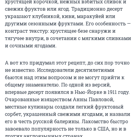
хрустящей корочкой, нежных взбитых сливок и
свежих фруктов или ягод. Традиционно десерт
украшают клубникой, киви, маракуйей или
другими сезонными фруктами. Его особенность —
контраст текстур: хрустящее безе снаружи и
тягучее внутри, в сочетании с мягкими сливками
и сочными ягодами.
А вот кто придумал этот рецепт, до сих пор точно
не известно. Исследователи десятилетиями
бьются над этим вопросом и не могут прийти к
общему знаменателю. По одной из версий,
впервые десерт появился в Нью-Йорке в 1911 году.
Очарованные изяществом Анны Павловой,
местные кулинары создали легкий фруктовый
сорбет, украшенный свежими ягодами, и назвали
его в честь русской балерины. Лакомство быстро
завоевало популярность не только в США, но и в
других англоязычных странах.