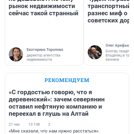
рынок недвижимости
транспортный 
сейчас такой странный
разнес миф о 
советских доро
Олег Арефьев
Екатерина Торопова
Блогер, предпри
директор агентства
владелец в тра
недвижимости
бизнесе
РЕКОМЕНДУЕМ
«С гордостью говорю, что я
деревенский»: зачем северянин
оставил нефтяную компанию и
переехал в глушь на Алтай
21 час
13 138
2
«Мне сказали, что нам нужно расстаться».