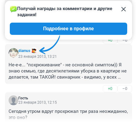
Гость
29 января 2013, 11:28
Получай награды за комментарии и другие 
задания!
доктор! а уменя не свиной грипп? конечно свиной!- 
только свинья может вызвать скорую в 2 часа ночи 
Подробнее в профиле
на температуру 37,5!
+0
–0
diamus
23 января 2013, 13:21
Не-е-е... "похрюкивание" - не основной симптом)) Я 
знаю семью, где десятилетиями уборка в квартире не 
делается, там ТАКОЙ! свинарник - видимо, у всех 
домочадцев хроническая форма свиного гриппа, 
+0
–0
отягощенная синдромом Диогена...)))
Гость
23 января 2013, 12:15
Сегодня утром вдруг прохрюкал три раза неожиданно, 
это оно?
+0
–0