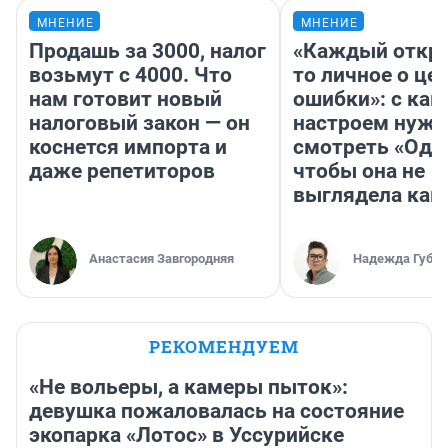
МНЕНИЕ
МНЕНИЕ
Продашь за 3000, налог
«Каждый откро
возьмут с 4000. Что
то личное о це
нам готовит новый
ошибки»: с как
налоговый закон — он
настроем нужн
коснется импорта и
смотреть «Оди
даже репетиторов
чтобы она не
выглядела как
Анастасия Завгородняя
Надежда Губар
РЕКОМЕНДУЕМ
«Не вольеры, а камеры пыток»:
девушка пожаловалась на состояние
экопарка «Лотос» в Уссурийске