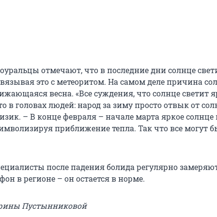
уральцы отмечают, что в последние дни солнце свет
связывая это с метеоритом. На самом деле причина с
ижающаяся весна. «Все суждения, что солнце светит я
о в головах людей: народ за зиму просто отвык от сол
зик. – В конце февраля – начале марта яркое солнце
символизируя приближение тепла. Так что все могут б
пециалисты после падения болида регулярно замеряю
н в регионе – он остается в норме.
ерины Пустынниковой