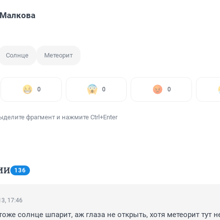
 Малкова
Солнце
Метеорит
0
0
0
ыделите фрагмент и нажмите Ctrl+Enter
ИИ
136
3, 17:46
оже солнце шпарит, аж глаза не открыть, хотя метеорит тут не