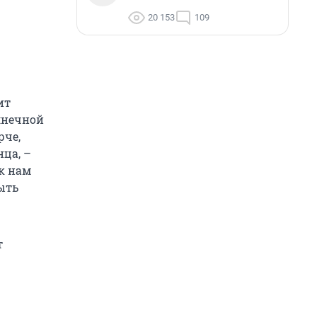
20 153
109
ит
олнечной
рче,
нца, –
 к нам
ыть
т