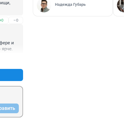
ищи, 
Надежда Губарь
+0
–0
ере и 
 ярче.
+0
–0
равить