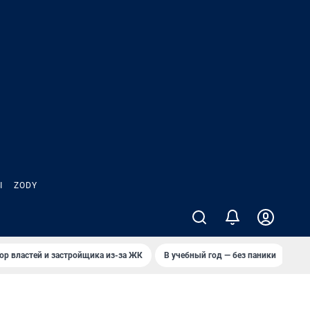
Ы
ZODY
ор властей и застройщика из-за ЖК
В учебный год — без паники
Кто