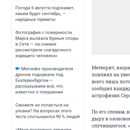
Погода 6 августа подскажет,
каким будет сентябрь, —
народные приметы
Фотография с поверхности
Марса вызвала бурные споры
в Сети — на снимке
рассмотрели «загадочного
ходящего человека»
Метеорит, взор
Mercedes производителя
повлиял на уве
дронов подорвали под
Екатеринбургом —
всего лишь пото
рассказываем всё, что
сообщил кандид
известно о покушении
астрофизик Сер
Сможете не попасться на
уловки? На вопросах этого
По его словам,
теста спотыкаются 90 % людей
дыру в озоновом
случившегося. «
«Меня постоянно держали