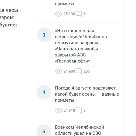
приметы
ые часы
25 190
6
змером
ебуются
«Это откровенная
3
сегрегация!» Челябинца
возмутила заправка
«Чангана» на якобы
закрытой АЗС
«Газпромнефти»
24 980
285
Погода 4 августа подскажет,
4
какой будет осень, — важные
приметы
24 918
8
Военком Челябинской
5
области ушел на СВО