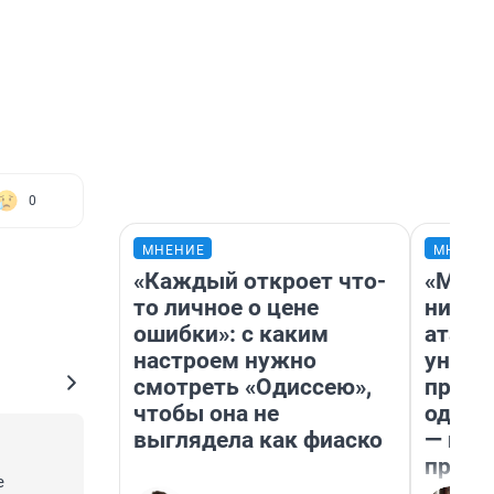
0
МНЕНИЕ
МНЕНИ
«Каждый откроет что-
«Марк
то личное о цене
ничег
ошибки»: с каким
атаки
настроем нужно
уничт
смотреть «Одиссею»,
право
чтобы она не
одежд
выглядела как фиаско
— исп
предп
 