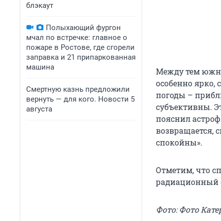
блэкаут
Полыхающий фургон
мчал по встречке: главное о
пожаре в Ростове, где сгорели
заправка и 21 припаркованная
машина
Между тем южно
особенно ярко, 
Смертную казнь предложили
погоды – прибл
вернуть — для кого. Новости 5
субъективны. Эт
августа
пояснил астрофи
возвращается, 
спокойны».
Отметим, что с
радиационный фо
Фото: Фото Кат