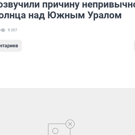
озвучили причину непривычн
солнца над Южным Уралом
0
9 357
нтариев