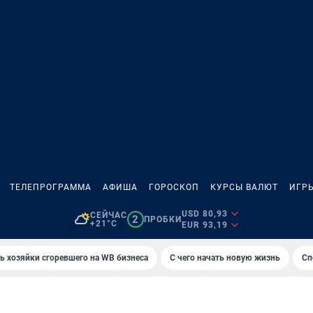
ТЕЛЕПРОГРАММА
АФИША
ГОРОСКОП
КУРСЫ ВАЛЮТ
ИГР
USD 80,93
СЕЙЧАС
2
ПРОБКИ
+21°C
EUR 93,19
ь хозяйки сгоревшего на WB бизнеса
С чего начать новую жизнь
Сп