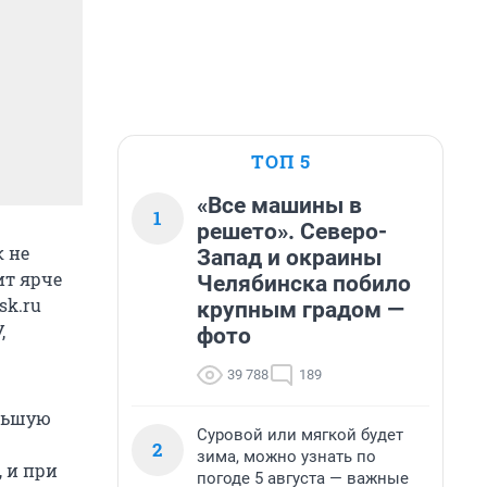
ТОП 5
«Все машины в
1
решето». Северо-
к не
Запад и окраины
ит ярче
Челябинска побило
sk.ru
крупным градом —
,
фото
39 788
189
ольшую
Суровой или мягкой будет
2
зима, можно узнать по
, и при
погоде 5 августа — важные