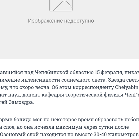
вавшийся над Челябинской областью 15 февраля, ника
личение интенсивности солнечного света. Звезда свет
му, что скоро весна. Об этом корреспонденту Сhelyabin
ат наук, доцент кафедры теоретической физики ЧелГУ
гей Замоздра.
 взрыв болида мог на некоторое время образовать неб
 слое, но она исчезла максимум через сутки после
Озоновый слой находится на высоте 30-40 километров