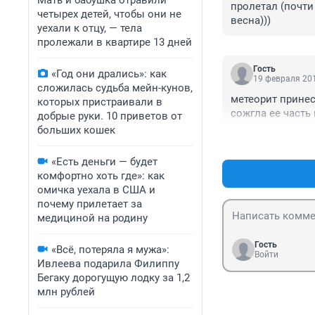
Мать и бабушка отравили
пролетал (почти 
четырех детей, чтобы они не
весна)))
уехали к отцу, — тела
пролежали в квартире 13 дней
Гость
«Год они дрались»: как
19 февраля 201
сложилась судьба мейн-кунов,
метеорит принес
которых пристраивали в
сожгла ее часть
добрые руки. 10 приветов от
больших кошек
«Есть деньги — будет
комфортно хоть где»: как
омичка уехала в США и
почему прилетает за
медициной на родину
Гость
«Всё, потеряла я мужа»:
Войти
Ивлеева подарила Филиппу
Бегаку дорогущую лодку за 1,2
млн рублей