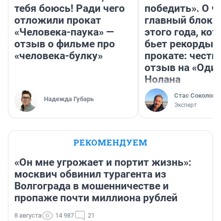
тебя боюсь! Ради чего
победить». О ч
отложили прокат
главный блокб
«Человека-паука» —
этого года, ко
отзыв о фильме про
бьет рекорды 
«человека-булку»
прокате: честн
отзыв на «Оди
Нолана
Стас Соколов
Надежда Губарь
Эксперт
РЕКОМЕНДУЕМ
«Он мне угрожает и портит жизнь»:
москвич обвинил турагента из
Волгограда в мошенничестве и
пропаже почти миллиона рублей
8 августа
14 987
21