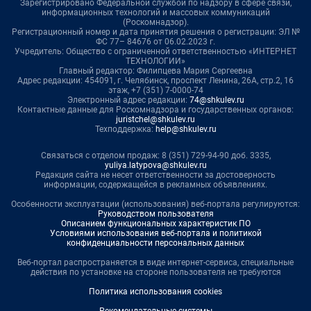
Зарегистрировано Федеральной службой по надзору в сфере связи,
информационных технологий и массовых коммуникаций
(Роскомнадзор).
Регистрационный номер и дата принятия решения о регистрации: ЭЛ №
ФС 77– 84676 от 06.02.2023 г.
Учредитель: Общество с ограниченной ответственностью «ИНТЕРНЕТ
ТЕХНОЛОГИИ»
Главный редактор: Филипцева Мария Сергеевна
Адрес редакции: 454091, г. Челябинск, проспект Ленина, 26А, стр.2, 16
этаж, +7 (351) 7-0000-74
Электронный адрес редакции:
74@shkulev.ru
Контактные данные для Роскомнадзора и государственных органов:
juristchel@shkulev.ru
Техподдержка:
help@shkulev.ru
Связаться с отделом продаж: 8 (351) 729-94-90 доб. 3335,
yuliya.latypova@shkulev.ru
Редакция сайта не несет ответственности за достоверность
информации, содержащейся в рекламных объявлениях.
Особенности эксплуатации (использования) веб-портала регулируются:
Руководством пользователя
Описанием функциональных характеристик ПО
Условиями использования веб-портала и политикой
конфиденциальности персональных данных
Веб-портал распространяется в виде интернет-сервиса, специальные
действия по установке на стороне пользователя не требуются
Политика использования cookies