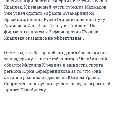
получил в финале его соперник из Чехии Лукаш
Краплек. К решающей части турнира Махмадов
уже успел одолеть Рафаэля Бузакарини из
Бразилии, японца Руоко Огаве, итальянца Луку
Ардизио и Хан-Чена Тсенгу из Тайваня. Но
фирменные приемы Зафара против Лукаша
Краплека оказались не эффективны».
Отметим, что Зафар поблагодарил болельщиков
за поддержку, а также губернатора Челябинской
области Михаила Юревича и министра спорта
региона Юрия Серебренникова за то, что «они
активно развивают дзюдо на Южном Урале».
Спортсмен, пользуясь случаем, передал огромный
привет Челябинску.