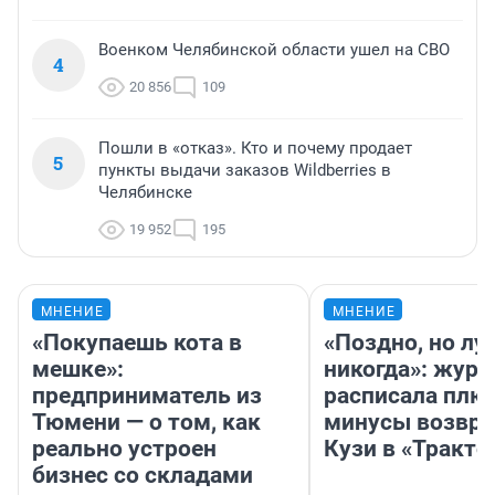
Военком Челябинской области ушел на СВО
4
20 856
109
Пошли в «отказ». Кто и почему продает
5
пункты выдачи заказов Wildberries в
Челябинске
19 952
195
МНЕНИЕ
МНЕНИЕ
«Покупаешь кота в
«Поздно, но лу
мешке»:
никогда»: журн
предприниматель из
расписала плю
Тюмени — о том, как
минусы возвр
реально устроен
Кузи в «Тракто
бизнес со складами