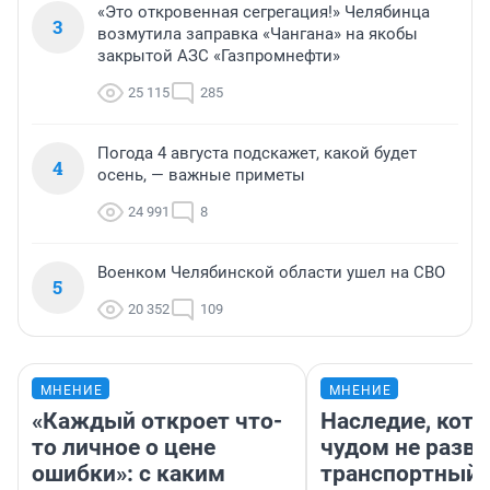
«Это откровенная сегрегация!» Челябинца
3
возмутила заправка «Чангана» на якобы
закрытой АЗС «Газпромнефти»
25 115
285
Погода 4 августа подскажет, какой будет
4
осень, — важные приметы
24 991
8
Военком Челябинской области ушел на СВО
5
20 352
109
МНЕНИЕ
МНЕНИЕ
«Каждый откроет что-
Наследие, кото
то личное о цене
чудом не разва
ошибки»: с каким
транспортный 