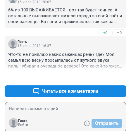
15 июля 2013, 20:07
производственный разговор о приживании саженцев 
6% из 100 ВЫСАЖИВАЕТСЯ - вот так будет точнее. А 
подают в СМИ как пример рачительного 
остальные высаживают жители города за свой счёт и 
хозяйствования.
свои саженцы. Вот они и приживаются, так как за 
ними следят. Программа то ориентирована не на 
+0
–0
озеленение, а на уничтожение. О какой 
приживаемости может идти речь?
Гость
15 июля 2013, 16:37
Что-то не поняла:о каких саженцах речь? Где? Моя 
семья всю весну просыпалась от жуткого звука 
пилы: убивали очередное дерево! Это какой-то ужас! 
Зато (очень смешно, если бы не было так печально!) 
+0
–0
на пнях убиенных деревьев на детской площадке 
поставили вёдра, в которые посадили какие-то 
цветы. В общем, композиция "последняя обитель". 

Читать все комментарии
 Уважаемые жители Челябинска! Давайте защитим 
наши деревья! Вспомните прошлый год, когда 
массово вырубались берёзы! Причём, именно в 
выходные, чтобы мы не беспокоили наших 
руководителей!
Гость
Отправить
Войти