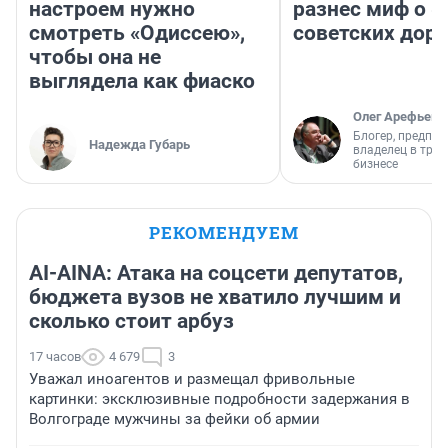
настроем нужно
разнес миф о 
смотреть «Одиссею»,
советских доро
чтобы она не
выглядела как фиаско
Олег Арефьев
Блогер, предпри
Надежда Губарь
владелец в тра
бизнесе
РЕКОМЕНДУЕМ
AI-AINA: Атака на соцсети депутатов,
бюджета вузов не хватило лучшим и
сколько стоит арбуз
17 часов
4 679
3
Уважал иноагентов и размещал фривольные
картинки: эксклюзивные подробности задержания в
Волгограде мужчины за фейки об армии