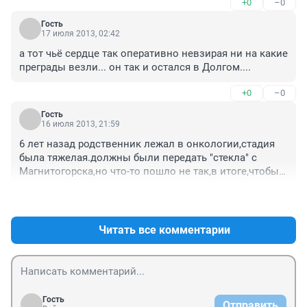
+0
–0
роженицу, которая пошла в роддом в соседнюю 
деревню и не дошла! А потом гнал многотонную фуру, 
Гость
надрывая двигатель! И никто ничего не знает, никто 
17 июля 2013, 02:42
ничего не слыщал!!! Баба родила, дальнобойщик 
а тот чьё сердце так оперативно невзирая ни на какие 
дальше колесит по трассе! Он же простой водила, 
преграды везли... он так и остался в Долгом....
работяга! А тут ведь майор! Конечно,герой! 
Полицейский ведь!
+0
–0
Гость
16 июля 2013, 21:59
6 лет назад родственник лежал в онкологии,стадия 
была тяжелая.должны были передать "стекла" с 
Магнитогорска,но что-то пошло не так,в итоге,чтобы 
не потерять очередь на операцию нужно было срочно 
+0
–0
доставить самим в течении дня,на все было 5 
часов.первый раз тормознули на 140 у 
Еманжелинска,где ограничение 60. сначала 
Читать все комментарии
инспектор начал выеживаться,хамить,но я объяснил 
ситуацию,показал документы с больницы на 
передачу "стекл" и других бумаг, ДПСник 
помялся,подошел к старшему...вернулись 
вдвоем,старший передал по рации,чтобы не 
Гость
Отправить