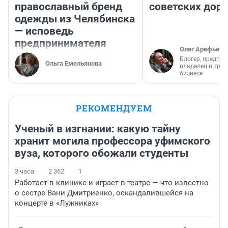
православный бренд
советских доро
одежды из Челябинска
— исповедь
предпринимателя
Олег Арефьев
Блогер, предпри
Ольга Емельянова
владелец в тра
бизнесе
РЕКОМЕНДУЕМ
Ученый в изгнании: какую тайну
хранит могила профессора уфимского
вуза, которого обожали студенты
3 часа
2 362
1
Работает в клинике и играет в театре — что известно
о сестре Вани Дмитриенко, оскандалившейся на
концерте в «Лужниках»