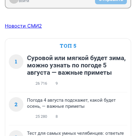
останавливали до Магнитки и обратно,я не ожидал 
Войти
такого,хотел отблагодарить-он не взял,сказал езжай 
скорее. в итоге нигде не остановили...

понимающие люди есть среди них
Новости СМИ2
ТОП 5
Суровой или мягкой будет зима,
1
можно узнать по погоде 5
августа — важные приметы
26 716
9
Погода 4 августа подскажет, какой будет
2
осень, — важные приметы
25 280
8
Тест для самых умных челябинцев: ответьте